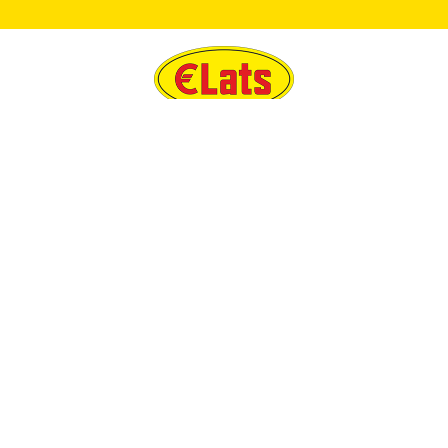
3
88
8
33
2722
44
Zelts
Auskari