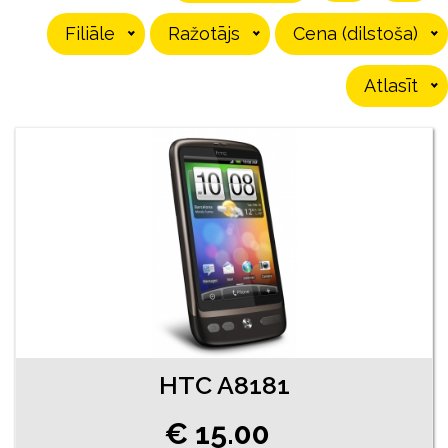
Filiāle
Ražotājs
Cena (dilstoša)
Atlasīt
HTC A8181
€ 15.00