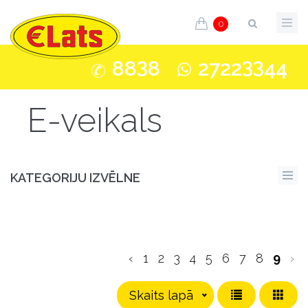
0
3
33
88
8
2722
44
E-veikals
KATEGORIJU IZVĒLNE
‹
1
2
3
4
5
6
7
8
9
›
Skaits lapā