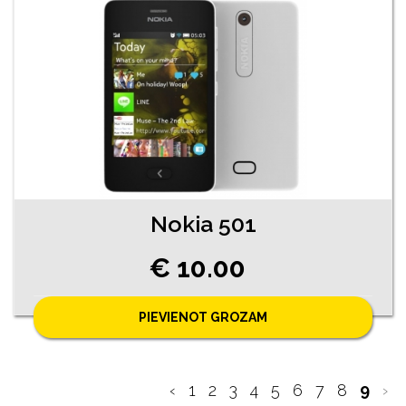
Nokia 501
€ 10.00
PIEVIENOT GROZAM
‹
1
2
3
4
5
6
7
8
9
›