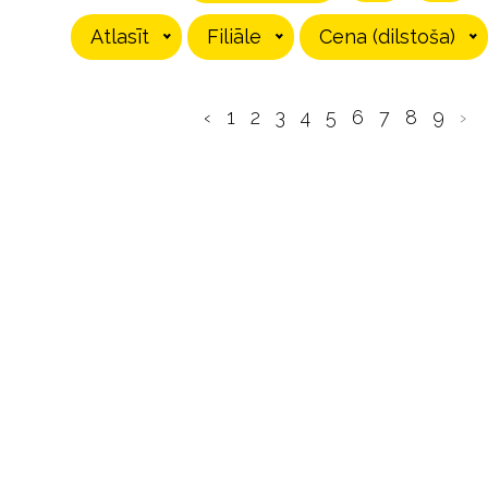
Atlasīt
Filiāle
Cena (dilstoša)
‹
1
2
3
4
5
6
7
8
9
›