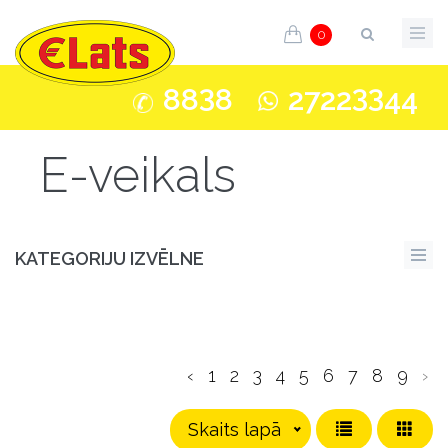
0
3
33
88
8
2722
44
E-veikals
KATEGORIJU IZVĒLNE
‹
1
2
3
4
5
6
7
8
9
›
Skaits lapā