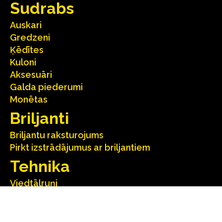
Sudrabs
Auskari
Gredzeni
Ķēdītes
Kuloni
Aksesuāri
Galda piederumi
Monētas
Briljanti
Briljantu raksturojums
Pirkt izstrādājumus ar briljantiem
Tehnika
Viedtālruņi
Mobilie telefoni
Foto
Datori