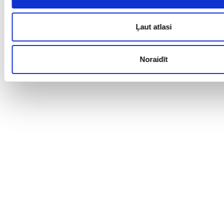
Ļaut atlasi
Noraidīt