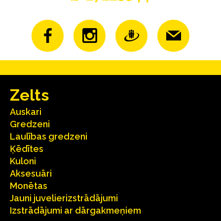
Zelts
Auskari
Gredzeni
Laulības gredzeni
Ķēdītes
Kuloni
Aksesuāri
Monētas
Jauni juvelierizstrādājumi
Izstrādājumi ar dārgakmeņiem