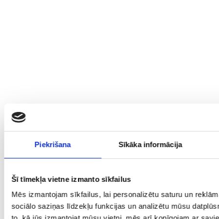
Piekrišana
Sīkāka informācija
Šī tīmekļa vietne izmanto sīkfailus
Mēs izmantojam sīkfailus, lai personalizētu saturu un reklā
sociālo saziņas līdzekļu funkcijas un analizētu mūsu datplūs
to, kā jūs izmantojat mūsu vietni, mēs arī kopīgojam ar sav