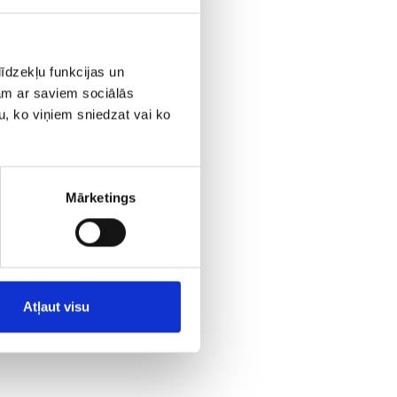
īdzekļu funkcijas un
jam ar saviem sociālās
u, ko viņiem sniedzat vai ko
Mārketings
Atļaut visu