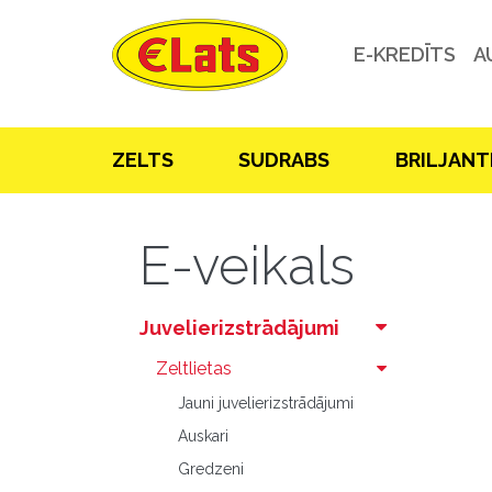
E-KREDĪTS
A
ZELTS
SUDRABS
BRILJANT
E-veikals
Juvelierizstrādājumi
Zeltlietas
Jauni juvelierizstrādājumi
Auskari
Gredzeni