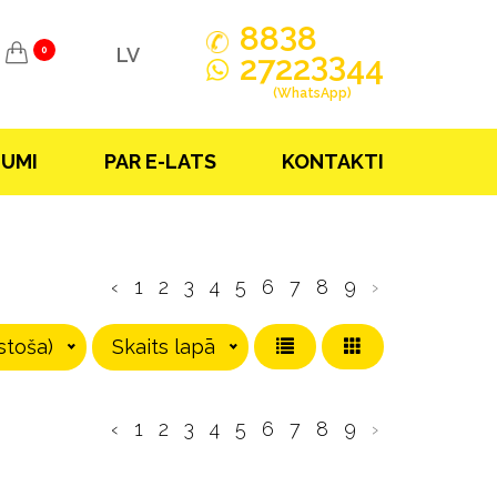
3
88
8
LV
0
33
2722
44
(WhatsApp)
JUMI
PAR E-LATS
KONTAKTI
‹
1
2
3
4
5
6
7
8
9
›
stoša)
Skaits lapā
‹
1
2
3
4
5
6
7
8
9
›