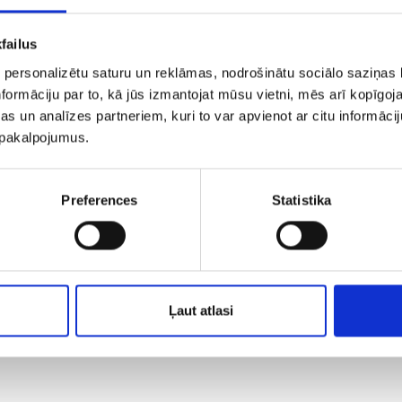
failus
 personalizētu saturu un reklāmas, nodrošinātu sociālo saziņas l
formāciju par to, kā jūs izmantojat mūsu vietni, mēs arī kopīgo
s un analīzes partneriem, kuri to var apvienot ar citu informācij
u pakalpojumus.
Preferences
Statistika
Ļaut atlasi