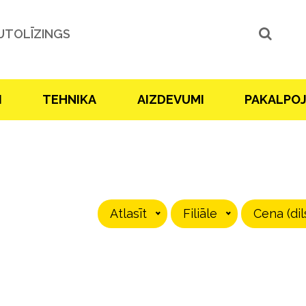
UTOLĪZINGS
I
TEHNIKA
AIZDEVUMI
PAKALPO
Atlasīt
Filiāle
Cena (dil