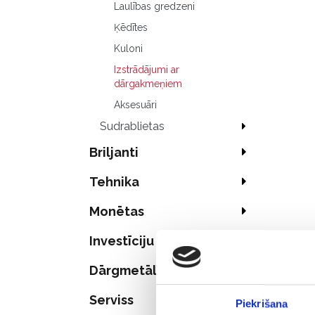
Laulības gredzeni
Ķēdītes
Kuloni
Izstrādājumi ar
dārgakmeņiem
Aksesuāri
Sudrablietas
Briljanti
Tehnika
Monētas
Investīciju zelts
Dārgmetāli
Serviss
Piekrišana