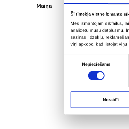
Maiņa
Šī tīmekļa vietne izmanto sīk
Mēs izmantojam sīkfailus, lai
analizētu mūsu datplūsmu. In
saziņas līdzekļu, reklamēšana
viņi apkopo, kad lietojat viņ
Piekrišanas
Nepieciešams
izvēle
Noraidīt