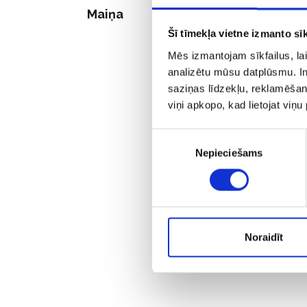
Maiņa
Šī tīmekļa vietne izmanto sīk
Mēs izmantojam sīkfailus, lai
analizētu mūsu datplūsmu. In
saziņas līdzekļu, reklamēšana
viņi apkopo, kad lietojat viņ
Piekrišanas
Nepieciešams
izvēle
Noraidīt