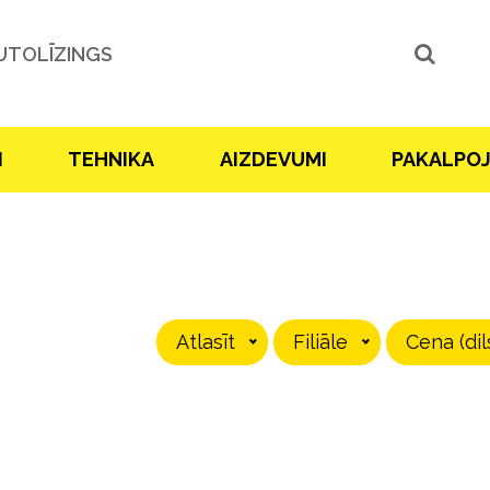
UTOLĪZINGS
I
TEHNIKA
AIZDEVUMI
PAKALPO
Atlasīt
Filiāle
Cena (dil