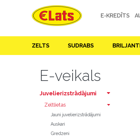
E-KREDĪTS
A
ZELTS
SUDRABS
BRILJANT
E-veikals
Juvelierizstrādājumi
Zeltlietas
Jauni juvelierizstrādājumi
Auskari
Gredzeni