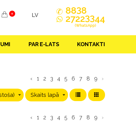
3
88
8
LV
0
33
2722
44
(WhatsApp)
JUMI
PAR E-LATS
KONTAKTI
‹
1
2
3
4
5
6
7
8
9
›
stoša)
Skaits lapā
‹
1
2
3
4
5
6
7
8
9
›