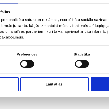
failus
 personalizētu saturu un reklāmas, nodrošinātu sociālo saziņas l
formāciju par to, kā jūs izmantojat mūsu vietni, mēs arī kopīgo
s un analīzes partneriem, kuri to var apvienot ar citu informācij
u pakalpojumus.
Preferences
Statistika
Ļaut atlasi