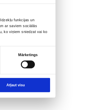
īdzekļu funkcijas un
jam ar saviem sociālās
u, ko viņiem sniedzat vai ko
Mārketings
Atļaut visu