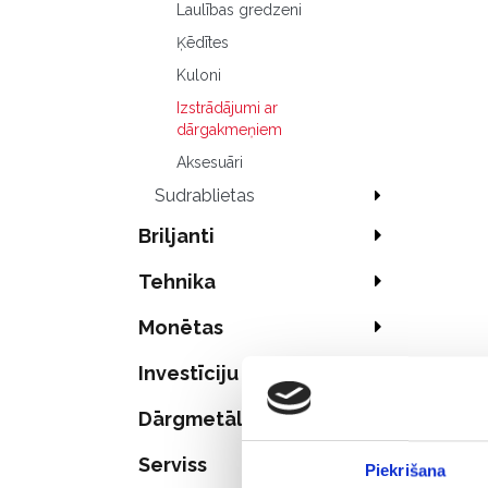
Laulības gredzeni
Ķēdītes
Kuloni
Izstrādājumi ar
dārgakmeņiem
Aksesuāri
Sudrablietas
Briljanti
Tehnika
Monētas
Investīciju zelts
Dārgmetāli
Serviss
Piekrišana