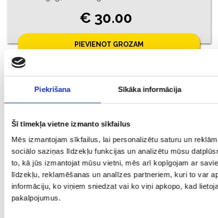
€ 30.00
PIEVIENOT GROZAM
Piekrišana
Sīkāka informācija
Šī tīmekļa vietne izmanto sīkfailus
Mēs izmantojam sīkfailus, lai personalizētu saturu un reklā
sociālo saziņas līdzekļu funkcijas un analizētu mūsu datplūs
to, kā jūs izmantojat mūsu vietni, mēs arī kopīgojam ar sav
līdzekļu, reklamēšanas un analīzes partneriem, kuri to var ap
Kulons 205/0955
informāciju, ko viņiem sniedzat vai ko viņi apkopo, kad lietoja
Prove: 925, Svars: 1.17
pakalpojumus.