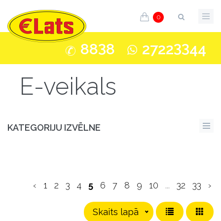
0
3
33
88
8
2722
44
E-veikals
KATEGORIJU IZVĒLNE
‹
1
2
3
4
5
6
7
8
9
10
...
32
33
›
Skaits lapā