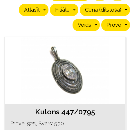
Atlasīt
Filiāle
Cena (dilstoša)
Veids
Prove
Kulons 447/0795
Prove: 925, Svars: 5.30