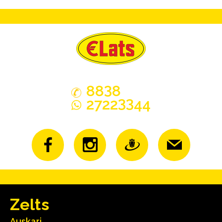
3
88
8
33
2722
44
Zelts
Auskari