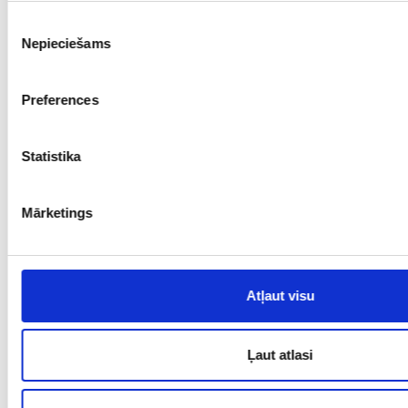
€ 30.00
Piekrišanas
Nepieciešams
izvēle
PIEVIENOT GROZAM
Preferences
Statistika
Mārketings
Atļaut visu
Kulons 16/1155
Prove: 925, Svars: 3.10
Ļaut atlasi
€ 30.00