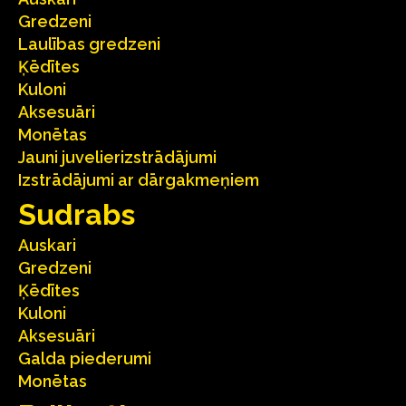
Gredzeni
Laulības gredzeni
Ķēdītes
Kuloni
Aksesuāri
Monētas
Jauni juvelierizstrādājumi
Izstrādājumi ar dārgakmeņiem
Sudrabs
Auskari
Gredzeni
Ķēdītes
Kuloni
Aksesuāri
Galda piederumi
Monētas