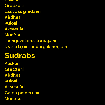
Gredzeni
Laulības gredzeni
Ķēdītes
Kuloni
Aksesuāri
Monētas
Jauni juvelierizstrādājumi
Izstrādājumi ar dārgakmeņiem
Sudrabs
Auskari
Gredzeni
Ķēdītes
Kuloni
Aksesuāri
Galda piederumi
Monētas