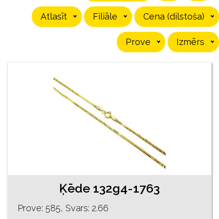
Atlasīt
Filiāle
Cena (dilstoša)
Prove
Izmērs
Ķēde 132g4-1763
Prove: 585, Svars: 2.66