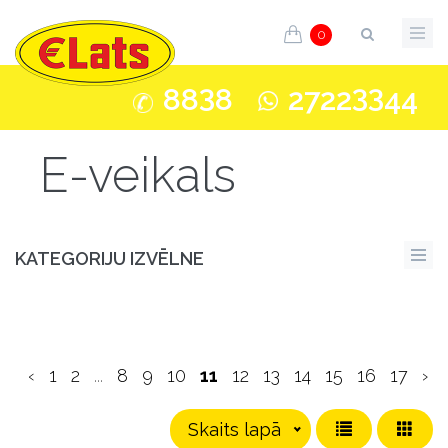
0
3
33
88
8
2722
44
E-veikals
KATEGORIJU IZVĒLNE
‹
1
2
...
8
9
10
11
12
13
14
15
16
17
›
Skaits lapā