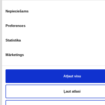
€ 245.00
Piekrišanas
Nepieciešams
izvēle
PIEVIENOT GROZAM
Preferences
Statistika
Mārketings
Atļaut visu
Ķēde 1011-0663
Prove: 583/375, Svars: 2.32
Ļaut atlasi
€ 245.00