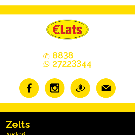
3
88
8
33
2722
44
Zelts
Auskari