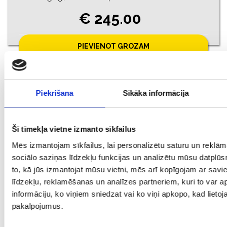
€ 245.00
PIEVIENOT GROZAM
Piekrišana
Sīkāka informācija
Šī tīmekļa vietne izmanto sīkfailus
Mēs izmantojam sīkfailus, lai personalizētu saturu un reklā
sociālo saziņas līdzekļu funkcijas un analizētu mūsu datplūs
to, kā jūs izmantojat mūsu vietni, mēs arī kopīgojam ar sav
līdzekļu, reklamēšanas un analīzes partneriem, kuri to var ap
Ķēde 14092-4651
informāciju, ko viņiem sniedzat vai ko viņi apkopo, kad lietoja
Prove: 585, Svars: 2.37
pakalpojumus.