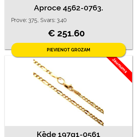
Aproce 4562-0763.
Prove: 375, Svars: 3.40
€ 251.60
PIEVIENOT GROZAM
Jaunums
Ķēde 197g1-0561