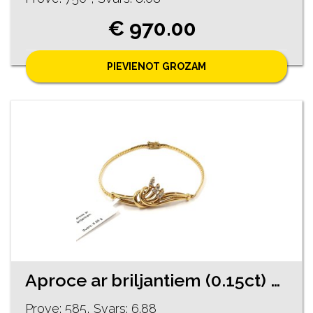
€ 970.00
PIEVIENOT GROZAM
Aproce ar briljantiem (0.15ct) 461-0961
Prove: 585, Svars: 6.88