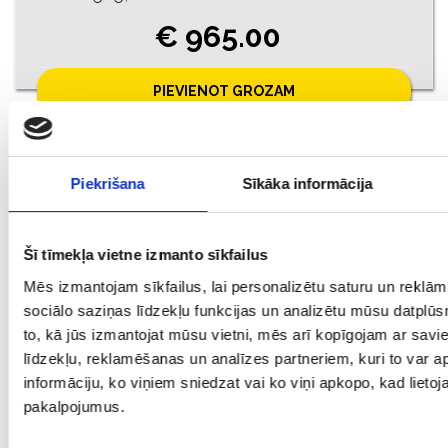
€ 965.00
PIEVIENOT GROZAM
Jaunums
Piekrišana
Sīkāka informācija
Šī tīmekļa vietne izmanto sīkfailus
Mēs izmantojam sīkfailus, lai personalizētu saturu un reklā
sociālo saziņas līdzekļu funkcijas un analizētu mūsu datplūs
to, kā jūs izmantojat mūsu vietni, mēs arī kopīgojam ar sav
līdzekļu, reklamēšanas un analīzes partneriem, kuri to var ap
Ķēde 9990-8161
informāciju, ko viņiem sniedzat vai ko viņi apkopo, kad lietoja
Prove: 585, Svars: 9.59
pakalpojumus.