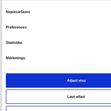
€ 960.00
Piekrišanas
Nepieciešams
izvēle
PIEVIENOT GROZAM
Jaunums
Preferences
Statistika
Mārketings
Atļaut visu
Ķede 1702-3063
Prove: 583*, Svars: 10.02 gr.
Ļaut atlasi
€ 952.00