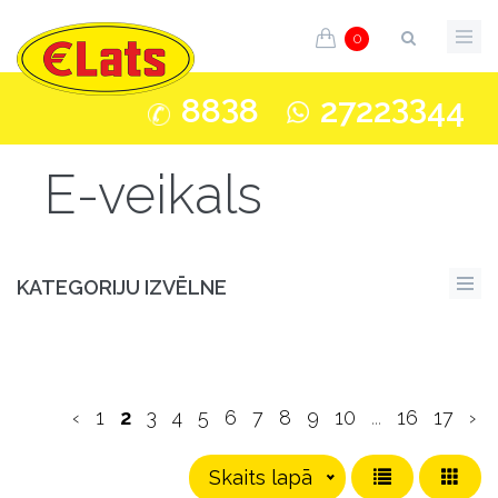
0
3
33
88
8
2722
44
E-veikals
KATEGORIJU IZVĒLNE
‹
1
2
3
4
5
6
7
8
9
10
...
16
17
›
Skaits lapā