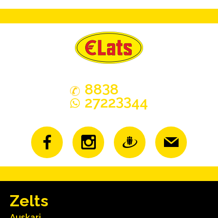
3
88
8
33
2722
44
Zelts
Auskari