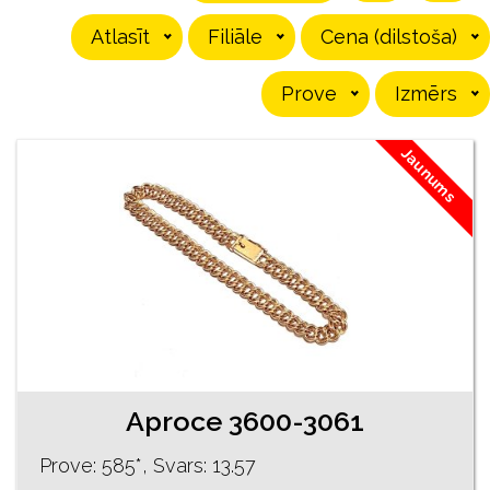
Atlasīt
Filiāle
Cena (dilstoša)
Prove
Izmērs
Jaunums
Aproce 3600-3061
Prove: 585*, Svars: 13.57