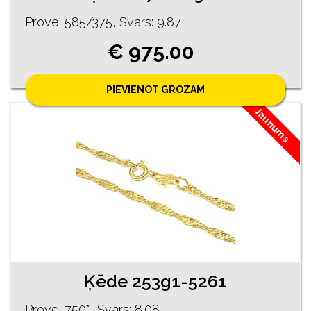
Prove: 585/375, Svars: 9.87
€ 975.00
PIEVIENOT GROZAM
Jaunums
Ķēde 253g1-5261
Prove: 750*, Svars: 8.08