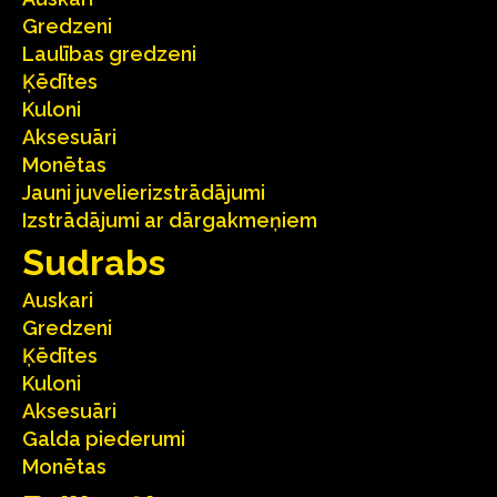
Gredzeni
Laulības gredzeni
Ķēdītes
Kuloni
Aksesuāri
Monētas
Jauni juvelierizstrādājumi
Izstrādājumi ar dārgakmeņiem
Sudrabs
Auskari
Gredzeni
Ķēdītes
Kuloni
Aksesuāri
Galda piederumi
Monētas