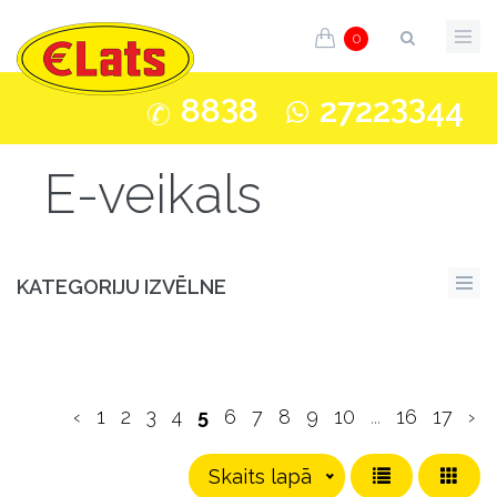
0
3
33
88
8
2722
44
E-veikals
KATEGORIJU IZVĒLNE
‹
1
2
3
4
5
6
7
8
9
10
...
16
17
›
Skaits lapā