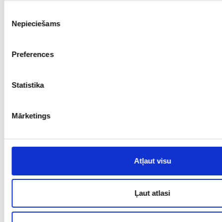
€ 520.00
Piekrišanas
Nepieciešams
izvēle
PIEVIENOT GROZAM
Preferences
Statistika
Mārketings
Atļaut visu
Ķēde 3622-5253
Prove: 585, Svars: 5.33
Ļaut atlasi
€ 518.00