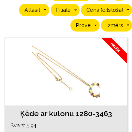
Atlasīt
Filiāle
Cena (dilstoša)
Prove
Izmērs
Akcija
Ķēde ar kulonu 1280-3463
Svars: 5.94