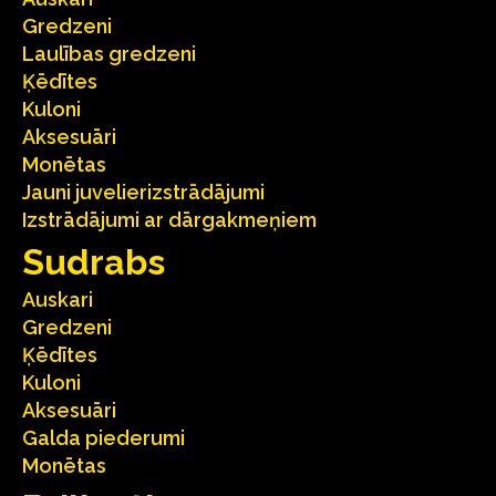
Gredzeni
Laulības gredzeni
Ķēdītes
Kuloni
Aksesuāri
Monētas
Jauni juvelierizstrādājumi
Izstrādājumi ar dārgakmeņiem
Sudrabs
Auskari
Gredzeni
Ķēdītes
Kuloni
Aksesuāri
Galda piederumi
Monētas