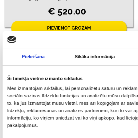
€ 520.00
PIEVIENOT GROZAM
Piekrišana
Sīkāka informācija
Šī tīmekļa vietne izmanto sīkfailus
Mēs izmantojam sīkfailus, lai personalizētu saturu un reklā
sociālo saziņas līdzekļu funkcijas un analizētu mūsu datplūs
to, kā jūs izmantojat mūsu vietni, mēs arī kopīgojam ar sav
līdzekļu, reklamēšanas un analīzes partneriem, kuri to var ap
Ķēde 12081-4551
informāciju, ko viņiem sniedzat vai ko viņi apkopo, kad lietoja
Prove: 585, Svars: 5.18
pakalpojumus.