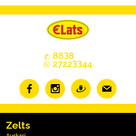
3
88
8
33
2722
44
Zelts
Auskari