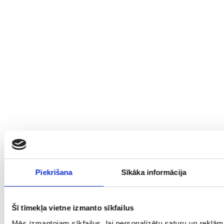
Piekrišana
Sīkāka informācija
Šī tīmekļa vietne izmanto sīkfailus
Mēs izmantojam sīkfailus, lai personalizētu saturu un reklā