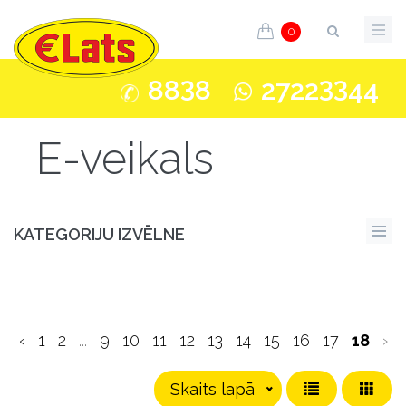
0
3
33
88
8
2722
44
E-veikals
KATEGORIJU IZVĒLNE
‹
1
2
...
9
10
11
12
13
14
15
16
17
18
›
Skaits lapā