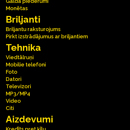
Galda piederumi
Monētas
Briljanti
Briljantu raksturojums
Pirkt izstrādājumus ar briljantiem
Tehnika
Viedtālruņi
Mobilie telefoni
Foto
Datori
Televizori
MP3/MP4
Video
Citi
Aizdevumi
Kredīts pret ķīlu