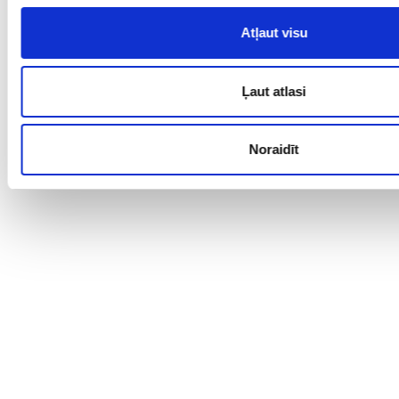
Atļaut visu
Ļaut atlasi
Noraidīt