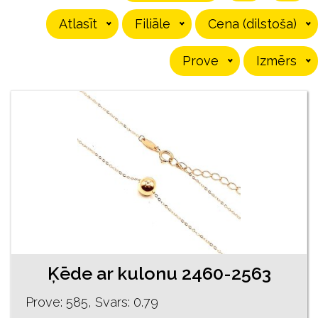
Atlasīt
Filiāle
Cena (dilstoša)
Prove
Izmērs
Ķēde ar kulonu 2460-2563
Prove: 585, Svars: 0.79