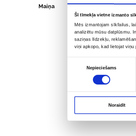
Maiņa
Šī tīmekļa vietne izmanto sīk
Mēs izmantojam sīkfailus, lai
analizētu mūsu datplūsmu. In
saziņas līdzekļu, reklamēšana
viņi apkopo, kad lietojat viņ
Piekrišanas
Nepieciešams
izvēle
Noraidīt