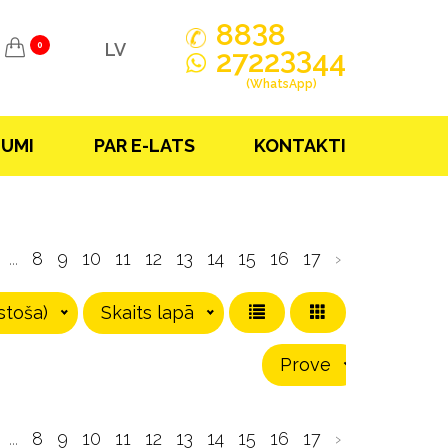
3
88
8
LV
0
33
2722
44
(WhatsApp)
JUMI
PAR E-LATS
KONTAKTI
...
8
9
10
11
12
13
14
15
16
17
›
stoša)
Skaits lapā
Prove
...
8
9
10
11
12
13
14
15
16
17
›