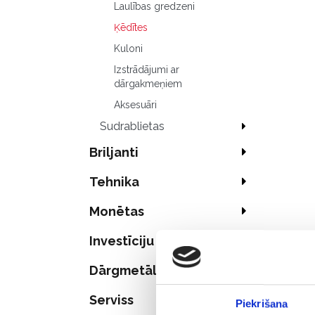
Laulības gredzeni
Ķēdītes
Kuloni
Izstrādājumi ar
dārgakmeņiem
Aksesuāri
Sudrablietas
Briljanti
Tehnika
Monētas
Investīciju zelts
Dārgmetāli
Serviss
Piekrišana