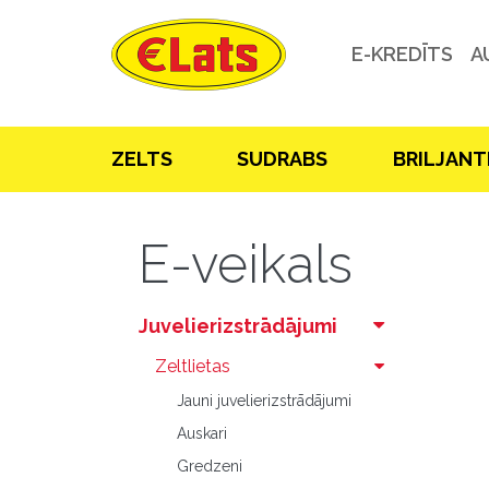
E-KREDĪTS
A
ZELTS
SUDRABS
BRILJANT
E-veikals
Juvelierizstrādājumi
Zeltlietas
Jauni juvelierizstrādājumi
Auskari
Gredzeni