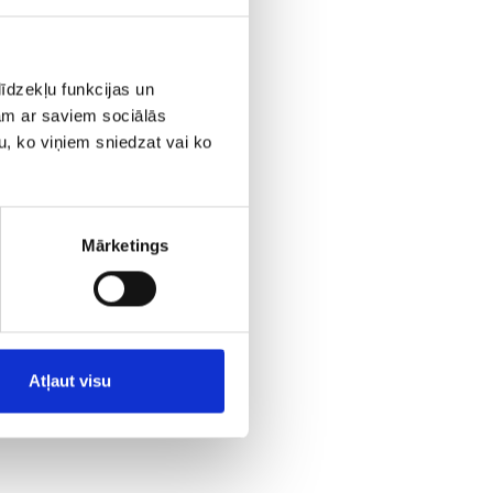
īdzekļu funkcijas un
jam ar saviem sociālās
u, ko viņiem sniedzat vai ko
Mārketings
Atļaut visu