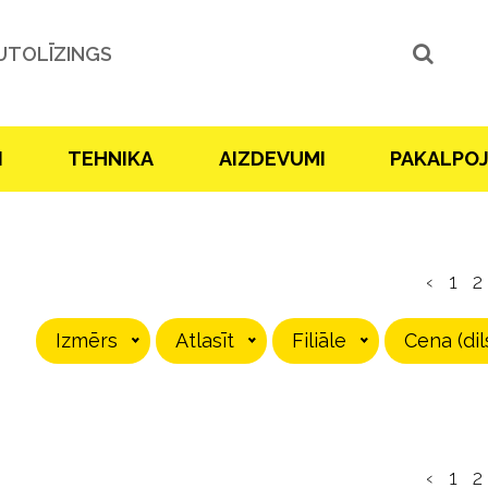
UTOLĪZINGS
I
TEHNIKA
AIZDEVUMI
PAKALPO
‹
1
2
Izmērs
Atlasīt
Filiāle
Cena (dil
‹
1
2