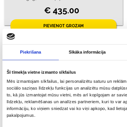
€ 435.00
PIEVIENOT GROZAM
Piekrišana
Sīkāka informācija
Šī tīmekļa vietne izmanto sīkfailus
Mēs izmantojam sīkfailus, lai personalizētu saturu un reklā
sociālo saziņas līdzekļu funkcijas un analizētu mūsu datplūs
to, kā jūs izmantojat mūsu vietni, mēs arī kopīgojam ar sav
līdzekļu, reklamēšanas un analīzes partneriem, kuri to var ap
Ķēde 1551-1753
informāciju, ko viņiem sniedzat vai ko viņi apkopo, kad lietoja
Prove: 583/375, Svars: 4.55
pakalpojumus.