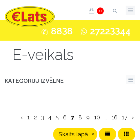
0
3
33
88
8
2722
44
E-veikals
KATEGORIJU IZVĒLNE
‹
1
2
3
4
5
6
7
8
9
10
...
16
17
›
Skaits lapā