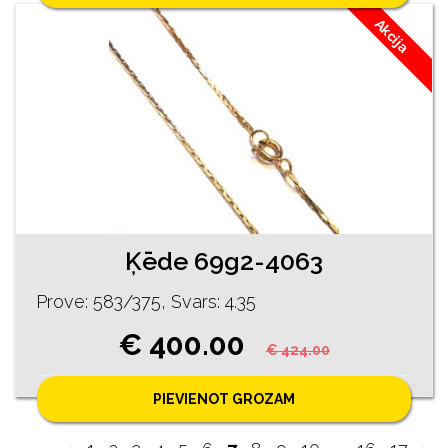
Akcija
Ķēde 69g2-4063
Prove: 583/375, Svars: 4.35
€ 400.00
€ 424.00
PIEVIENOT GROZAM