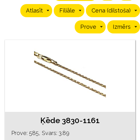
Atlasīt
Filiāle
Cena (dilstoša)
Prove
Izmērs
Ķēde 3830-1161
Prove: 585, Svars: 3.89