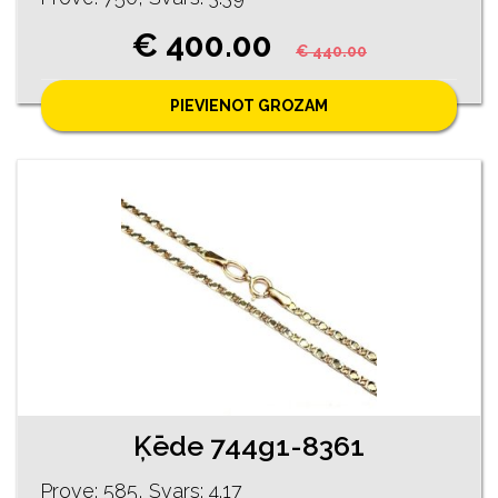
€ 400.00
€ 440.00
PIEVIENOT GROZAM
Ķēde 744g1-8361
Prove: 585, Svars: 4.17