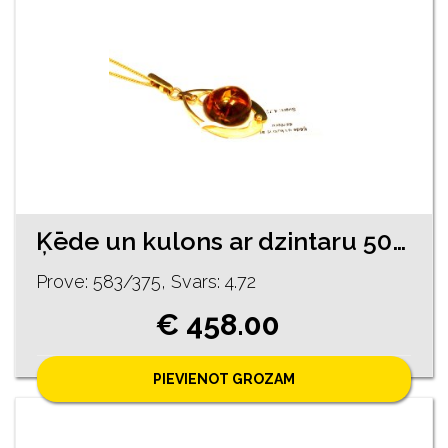
Ķēde un kulons ar dzintaru 501-5263
Prove: 583/375, Svars: 4.72
€ 458.00
PIEVIENOT GROZAM