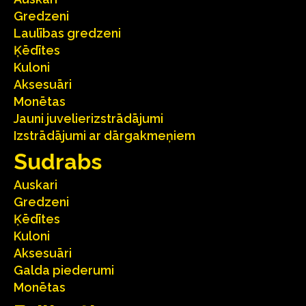
Gredzeni
Laulības gredzeni
Ķēdītes
Kuloni
Aksesuāri
Monētas
Jauni juvelierizstrādājumi
Izstrādājumi ar dārgakmeņiem
Sudrabs
Auskari
Gredzeni
Ķēdītes
Kuloni
Aksesuāri
Galda piederumi
Monētas