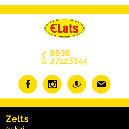
3
88
8
33
2722
44
Zelts
Auskari