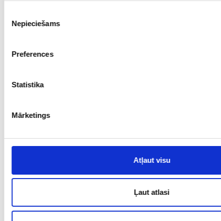
€ 432.00
Piekrišanas
Nepieciešams
izvēle
PIEVIENOT GROZAM
Preferences
Statistika
Mārketings
Atļaut visu
Ķēde 1700-2563
Prove: 585, Svars: 4,30
Ļaut atlasi
€ 430.00