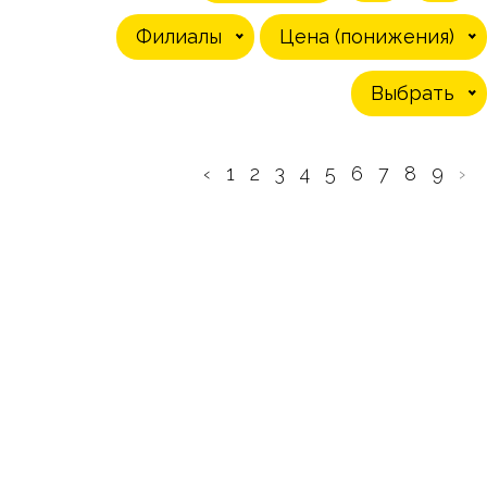
Филиалы
Цена (понижения)
Выбрать
‹
1
2
3
4
5
6
7
8
9
›