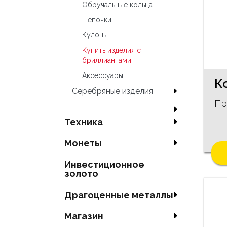
Oбручальные кольца
Цепочки
Кулоны
Kупить изделия c
бриллиантами
Аксесcуары
Серебряные изделия
Пр
Техника
Mонеты
Инвестиционное
золото
Драгоценные металлы
Магазин