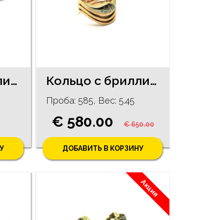
Кольцо с бриллиантами (0,30 ct), рубином (0,32 ct) 912-0763
Кольцо с бриллиантами (0,10 ct) 2291g7-1151
Проба: 585, Bес: 5.45
€ 580.00
€ 650.00
У
ДОБАВИТЬ В КОРЗИНУ
Акция