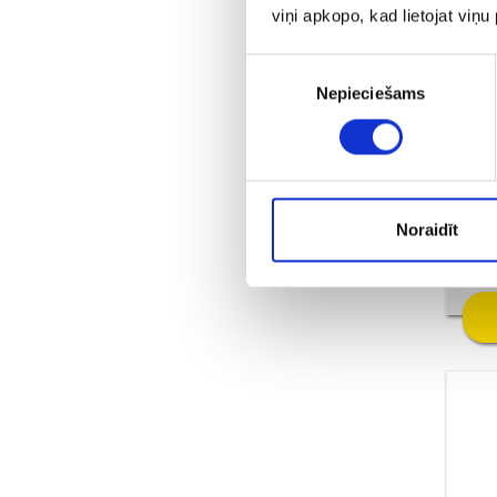
viņi apkopo, kad lietojat viņ
Piekrišanas
Nepieciešams
izvēle
Пр
Noraidīt