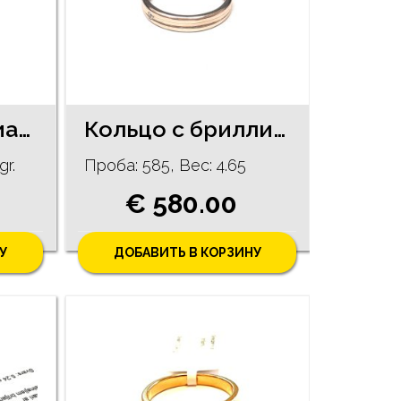
Кулон с бриллиантами (0.09 ct.) 1560-0763
Кольцо с бриллиантом (0.01 ct) 1322-5063
gr.
Проба: 585, Bес: 4.65
€ 580.00
У
ДОБАВИТЬ В КОРЗИНУ