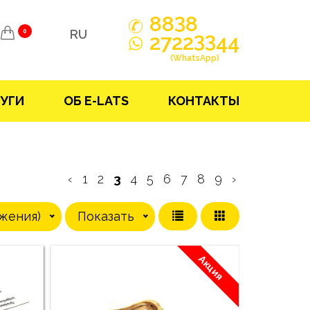
3
88
8
RU
0
33
2722
44
(WhatsApp)
УГИ
ОБ E-LATS
КОНТАКТЫ
‹
1
2
3
4
5
6
7
8
9
›
жения)
Показать
Акция