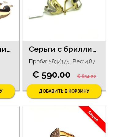
Кольцо с бриллиантами (0,06 ct) 2292g1-1151
Серьги с бриллиантами (0.04ct) 83g2-4051
Проба: 583/375, Bес: 4.87
€ 590.00
€ 634.00
У
ДОБАВИТЬ В КОРЗИНУ
Акция