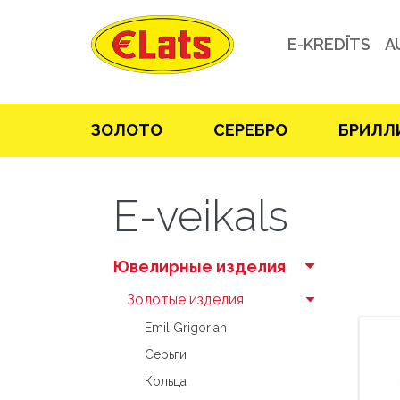
E-KREDĪTS
A
ЗOЛOТO
СЕРЕБРO
БРИЛЛ
E-veikals
Ювелирные изделия
Зoлoтые изделия
Emil Grigorian
Серьги
Кольца