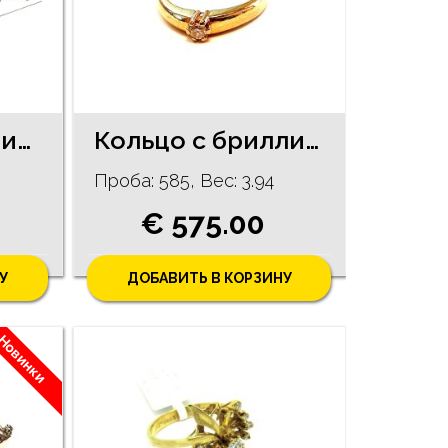
Серьги с бриллиантами (0.13ct) 1270-0763
Кольцо с бриллиантом (0.15ct) 12331-0651
Проба: 585, Bес: 3.94
€ 575.00
У
ДОБАВИТЬ В КОРЗИНУ
Новинки