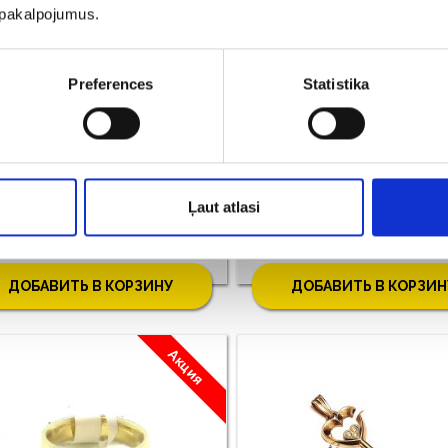
u pakalpojumus.
Preferences
Statistika
Кольцо с агатом, аметистом, цитрином, халцедоном 943-8163
оба: 585, Bес: 5.23
Проба: 585*, Bес: 5.43 
Ļaut atlasi
€ 570.00
€ 598.00
€ 600.00
ДОБАВИТЬ В КОРЗИНУ
ДОБАВИТЬ В КОРЗИН
Акция