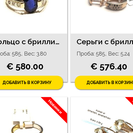
Кольцо с бриллиантами (0,28 карата), сапфиром (1,3 ct) (заполнено свинцовым стеклом) 630-1163
оба: 585, Bес: 3.80
Проба: 585, Bес: 5.24
€ 580.00
€ 576.40
ДОБАВИТЬ В КОРЗИНУ
ДОБАВИТЬ В КОРЗИН
Новинки