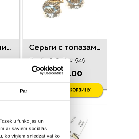
Кольцо с бриллиантом (0,15 ct) 2103-1161
Серьги с топазами 5021-1161
Проба: 585, Bес: 5.49
€ 600.00
У
ДОБАВИТЬ В КОРЗИНУ
Par
īdzekļu funkcijas un
jam ar saviem sociālās
u, ko viņiem sniedzat vai ko