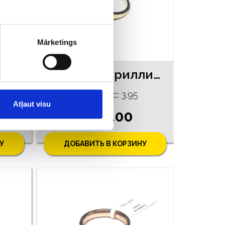
Mārketings
Брошь c сапфирами (0.30 ct.) 830-5453
Кольцо с бриллиантами (0.07 ct) 840-5063
gr.
Проба: 750, Bес: 3.95
Atļaut visu
€ 592.00
У
ДОБАВИТЬ В КОРЗИНУ