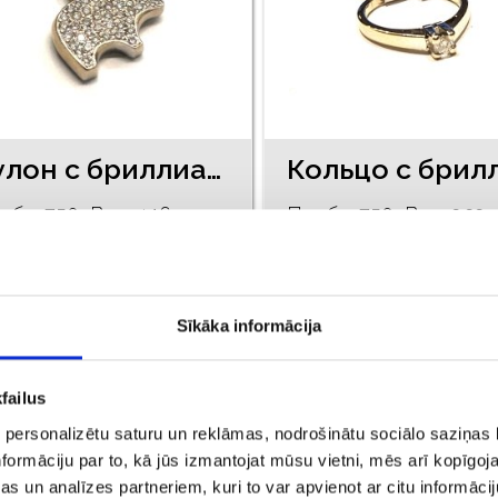
Кулон с бриллиантами (0,20 ct) 2722g2-0751
оба: 750, Bес: 4.16
Проба: 750, Bес: 3.33
€ 603.20
€ 600.00
ДОБАВИТЬ В КОРЗИНУ
ДОБАВИТЬ В КОРЗИН
Sīkāka informācija
failus
Акция
 personalizētu saturu un reklāmas, nodrošinātu sociālo saziņas l
formāciju par to, kā jūs izmantojat mūsu vietni, mēs arī kopīgo
s un analīzes partneriem, kuri to var apvienot ar citu informācij