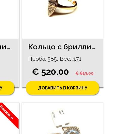
Кольцо с бриллиантом (0.20ct) 2330-0863
Кольцо с бриллиантами (0.21 ct) 7701-5051
Проба: 585, Bес: 4.71
€ 520.00
€ 613.00
У
ДОБАВИТЬ В КОРЗИНУ
Новинки