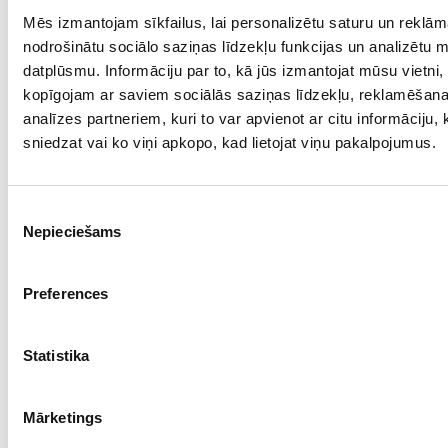
Mēs izmantojam sīkfailus, lai personalizētu saturu un reklām
Проба: 585, Bес: 2.29
nodrošinātu sociālo saziņas līdzekļu funkcijas un analizētu 
€ 370.00
datplūsmu. Informāciju par to, kā jūs izmantojat mūsu vietni,
kopīgojam ar saviem sociālās saziņas līdzekļu, reklamēšan
analīzes partneriem, kuri to var apvienot ar citu informāciju,
ДОБАВИТЬ В КОРЗИНУ
sniedzat vai ko viņi apkopo, kad lietojat viņu pakalpojumus.
Piekrišanas
Nepieciešams
izvēle
Preferences
Statistika
Koльцо c бриллиантoм (0.05 ct) 1500-3461
Mārketings
Проба: 585, Bес: 2.51