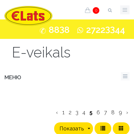
0
3
33
88
8
2722
44
E-veikals
МЕНЮ
‹
1
2
3
4
5
6
7
8
9
›
Показать