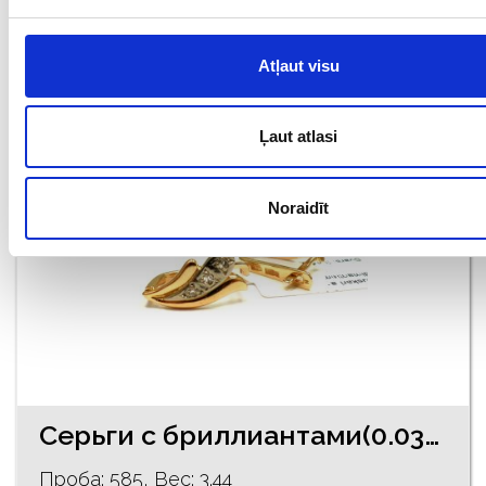
€ 370.00
Atļaut visu
ДОБАВИТЬ В КОРЗИНУ
Ļaut atlasi
Noraidīt
Серьги с бриллиантами(0.03ct) 40-1763
Проба: 585, Bес: 3.44