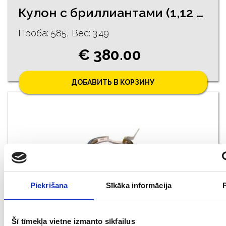
Кулон с бриллиантами (1,12 ct), культивированный жемчуг 35g2-1163
Проба: 585, Bес: 3.49
€ 380.00
ДОБАВИТЬ В КОРЗИНУ
Piekrišana
Sīkāka informācija
Koльцо c бриллиантами (0.15 ct) 1581-3463
Šī tīmekļa vietne izmanto sīkfailus