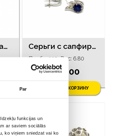
Cерьги c алмазaми (0.02 ct) 104/5755
Серьги с сапфирами (1.54ct) 114/4655
Проба: 925, Bес: 6.80
€ 125.00
У
ДОБАВИТЬ В КОРЗИНУ
Par
īdzekļu funkcijas un
jam ar saviem sociālās
u, ko viņiem sniedzat vai ko