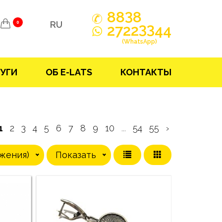
3
88
8
RU
0
33
2722
44
(WhatsApp)
УГИ
ОБ E-LATS
КОНТАКТЫ
1
2
3
4
5
6
7
8
9
10
...
54
55
›
жения)
Показать