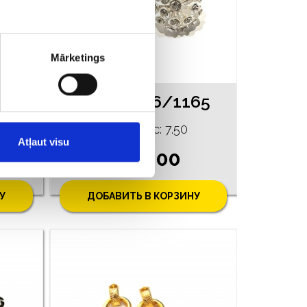
Mārketings
Cерьги c алмазaми (0.02 ct) 90/5755
Cерьги 96/1165
Проба: 925, Bес: 7.50
Atļaut visu
€ 120.00
У
ДОБАВИТЬ В КОРЗИНУ