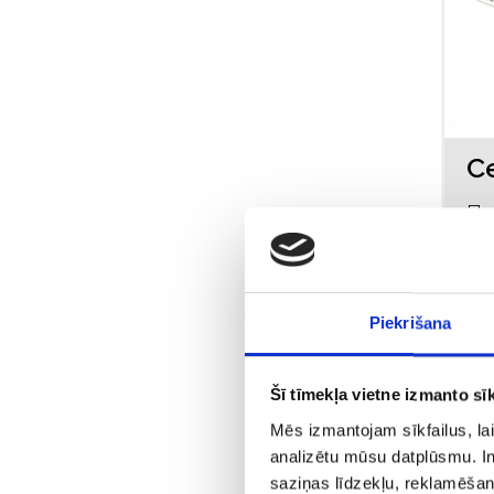
Пр
Piekrišana
Šī tīmekļa vietne izmanto sīk
Mēs izmantojam sīkfailus, lai
analizētu mūsu datplūsmu. In
saziņas līdzekļu, reklamēšana