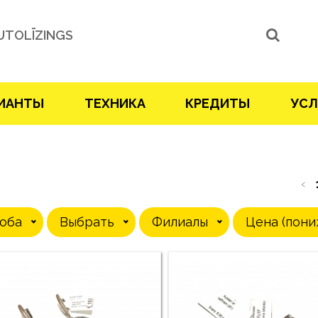
UTOLĪZINGS
ИАНТЫ
ТЕХНИКА
КРЕДИТЫ
УСЛ
‹
оба
Выбрать
Филиалы
Цена (пони