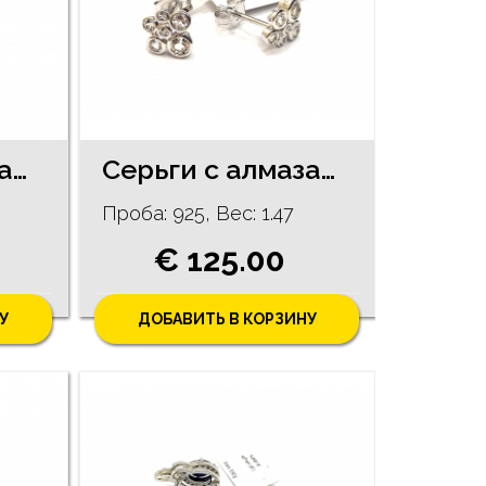
Ceрьги с алмазами (0.02 ct) 97/5755
Cерьги с алмазами (0.82 ct) 106/5755
Проба: 925, Bес: 1.47
€ 125.00
У
ДОБАВИТЬ В КОРЗИНУ