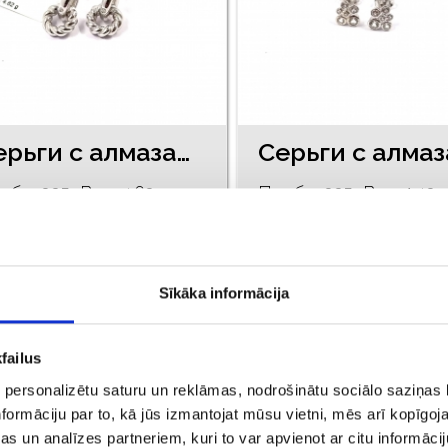
Cерьги c алмазaми (0.02 ct) 98/5755
оба: 925, Bес: 4.62
Проба: 925, Bес: 1.49
€ 125.00
€ 125.00
ДОБАВИТЬ В КОРЗИНУ
ДОБАВИТЬ В КОРЗИН
Sīkāka informācija
failus
 personalizētu saturu un reklāmas, nodrošinātu sociālo saziņas l
formāciju par to, kā jūs izmantojat mūsu vietni, mēs arī kopīgo
s un analīzes partneriem, kuri to var apvienot ar citu informācij