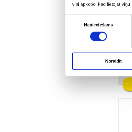
viņi apkopo, kad lietojat viņ
Piekrišanas
Nepieciešams
izvēle
Пр
Noraidīt