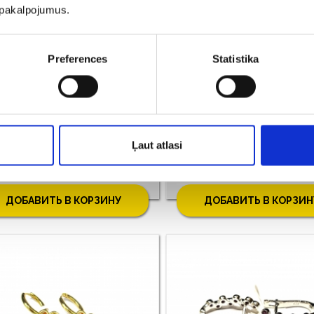
u pakalpojumus.
Preferences
Statistika
Серьги 180/5745
оба: 925, Bес: 5.50
Проба: 925, Bес: 1.85
Ļaut atlasi
€ 125.00
€ 122.00
ДОБАВИТЬ В КОРЗИНУ
ДОБАВИТЬ В КОРЗИН