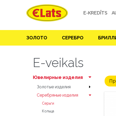
E-KREDĪTS
A
ЗOЛOТO
СЕРЕБРO
БРИЛЛ
E-veikals
Ювелирные изделия
Пр
Зoлoтые изделия
Серебряные изделия
Серьги
Кольца