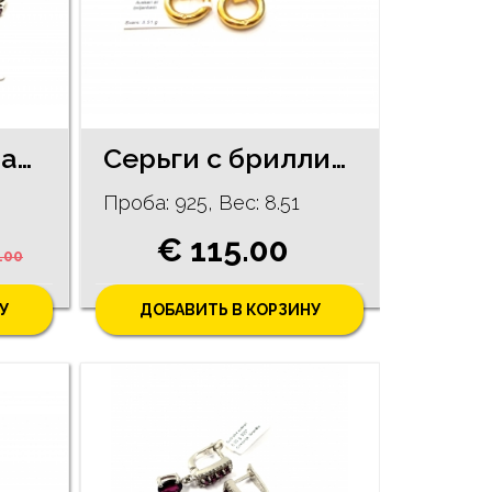
Серьги с рубинами (0,80 карат) 275/1145
Серьги с бриллиантами (0.02 ct) 234/5735
Проба: 925, Bес: 8.51
€ 115.00
.00
У
ДОБАВИТЬ В КОРЗИНУ