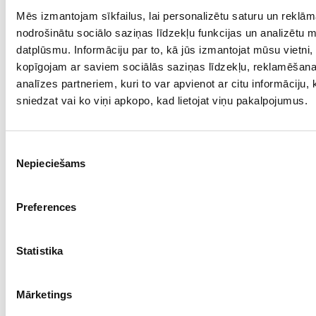
Mēs izmantojam sīkfailus, lai personalizētu saturu un reklām
Проба: 925, Bес: 4.20
nodrošinātu sociālo saziņas līdzekļu funkcijas un analizētu 
€ 90.00
datplūsmu. Informāciju par to, kā jūs izmantojat mūsu vietni,
kopīgojam ar saviem sociālās saziņas līdzekļu, reklamēšan
analīzes partneriem, kuri to var apvienot ar citu informāciju,
ДОБАВИТЬ В КОРЗИНУ
sniedzat vai ko viņi apkopo, kad lietojat viņu pakalpojumus.
Piekrišanas
Nepieciešams
izvēle
Preferences
Statistika
Серьги с сапфирами 56/5055
Mārketings
Проба: 925, Bес: 3.10