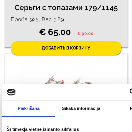
Серьги с топазами 179/1145
Проба: 925, Bес: 3.89
€ 65.00
€ 90.00
ДОБАВИТЬ В КОРЗИНУ
Piekrišana
Sīkāka informācija
Серьги с рубинами (308/4995)
Šī tīmekļa vietne izmanto sīkfailus