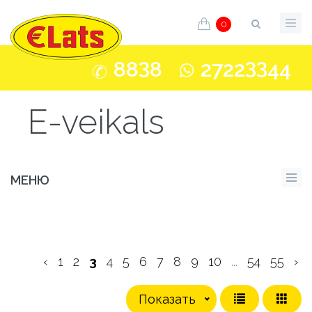
0
3
33
88
8
2722
44
E-veikals
МЕНЮ
‹
1
2
3
4
5
6
7
8
9
10
...
54
55
›
Показать