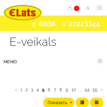
0
3
33
88
8
2722
44
E-veikals
МЕНЮ
‹
1
2
3
4
5
6
7
8
9
10
...
54
55
›
Показать