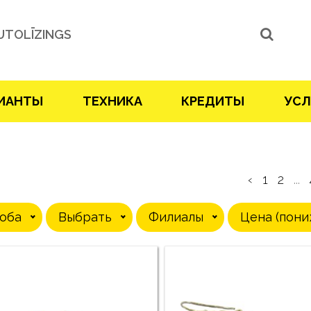
UTOLĪZINGS
ИАНТЫ
ТЕХНИКА
КРЕДИТЫ
УСЛ
‹
1
2
...
оба
Выбрать
Филиалы
Цена (пони