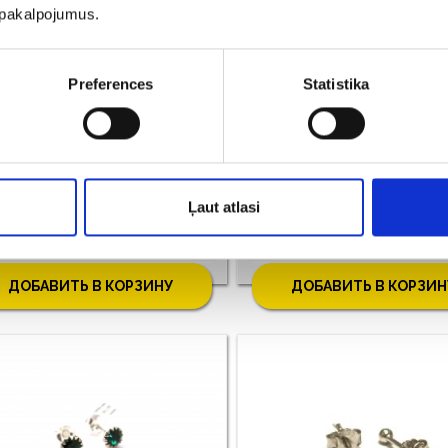
u pakalpojumus.
Preferences
Statistika
ерьги 19g2-6663
оба: 875/830, Bес: 1.87
Проба: 925, Bес: 2.07
Ļaut atlasi
€ 7.00
€ 7.00
ДОБАВИТЬ В КОРЗИНУ
ДОБАВИТЬ В КОРЗИН