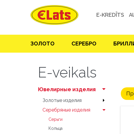
E-KREDĪTS
A
ЗOЛOТO
СЕРЕБРO
БРИЛЛ
E-veikals
Ювелирные изделия
Пр
Зoлoтые изделия
Серебряные изделия
Серьги
Кольца