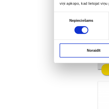
viņi apkopo, kad lietojat viņ
Piekrišanas
Nepieciešams
izvēle
С
Пр
Noraidīt