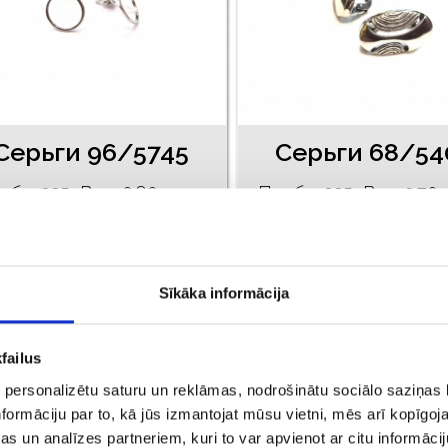
Cерьги 96/5745
Серьги 68/54
оба: 925, Bес: 0.80
Проба: 925, Bес: 3.70
€ 8.00
€ 8.00
ДОБАВИТЬ В КОРЗИНУ
ДОБАВИТЬ В КОРЗИН
Sīkāka informācija
failus
 personalizētu saturu un reklāmas, nodrošinātu sociālo saziņas l
formāciju par to, kā jūs izmantojat mūsu vietni, mēs arī kopīgo
s un analīzes partneriem, kuri to var apvienot ar citu informācij