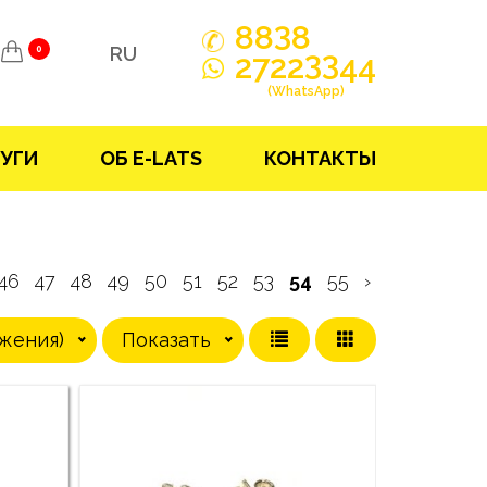
3
88
8
RU
0
33
2722
44
(WhatsApp)
УГИ
ОБ E-LATS
КОНТАКТЫ
46
47
48
49
50
51
52
53
54
55
›
жения)
Показать