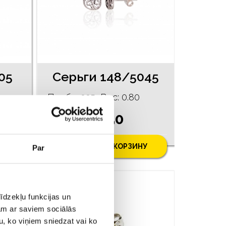
05
Серьги 148/5045
Проба: 925, Bес: 0.80
€ 7.50
У
ДОБАВИТЬ В КОРЗИНУ
Par
īdzekļu funkcijas un
jam ar saviem sociālās
u, ko viņiem sniedzat vai ko