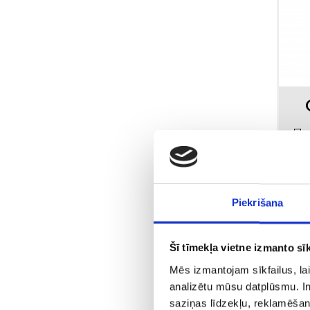
Пр
Piekrišana
Šī tīmekļa vietne izmanto sīk
Mēs izmantojam sīkfailus, lai
analizētu mūsu datplūsmu. In
saziņas līdzekļu, reklamēšana