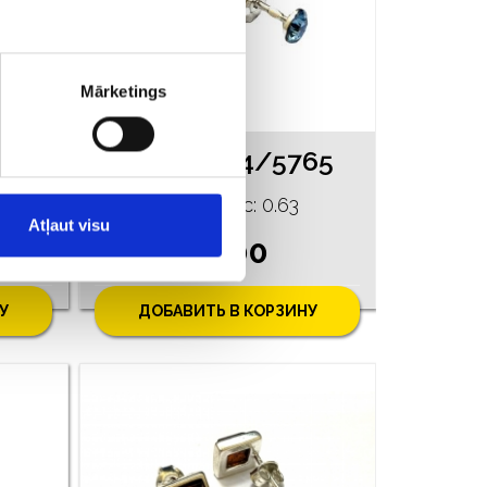
Mārketings
Серьги 201h9-3043
Cерьги 24/5765
Проба: 925, Bес: 0.63
Atļaut visu
€ 7.00
У
ДОБАВИТЬ В КОРЗИНУ