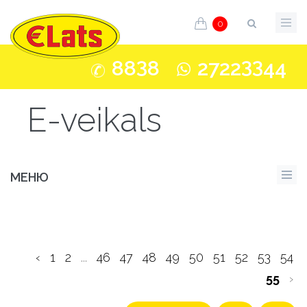
0
3
33
88
8
2722
44
E-veikals
МЕНЮ
‹
1
2
...
46
47
48
49
50
51
52
53
54
55
›