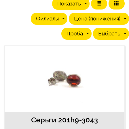
Показать
Филиалы
Цена (понижения)
Проба
Выбрать
Серьги 201h9-3043