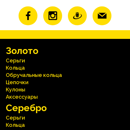
Зoлoтo
Серьги
Кольца
Oбручальные кольца
Цепочки
Кулоны
Аксесcуары
Серебрo
Серьги
Кольца