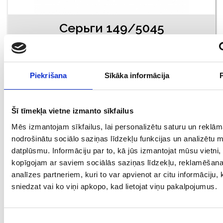
Серьги 149/5045
Проба: 925/830, Bес: 0.60
€ 5.50
Piekrišana
Sīkāka informācija
ДОБАВИТЬ В КОРЗИНУ
Šī tīmekļa vietne izmanto sīkfailus
Mēs izmantojam sīkfailus, lai personalizētu saturu un reklām
nodrošinātu sociālo saziņas līdzekļu funkcijas un analizētu 
datplūsmu. Informāciju par to, kā jūs izmantojat mūsu vietni,
kopīgojam ar saviem sociālās saziņas līdzekļu, reklamēšan
analīzes partneriem, kuri to var apvienot ar citu informāciju,
sniedzat vai ko viņi apkopo, kad lietojat viņu pakalpojumus.
Piekrišanas