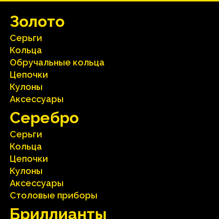
Зoлoтo
Серьги
Кольца
Oбручальные кольца
Цепочки
Кулоны
Аксесcуары
Серебрo
Серьги
Кольца
Цепочки
Кулоны
Аксесcуары
Столовые приборы
Бриллианты