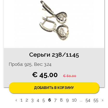
Серьги 238/1145
Проба: 925, Bес: 3.24
€ 45.00
€ 60.00
ДОБАВИТЬ В КОРЗИНУ
‹
1
2
3
4
5
6
7
8
9
10
...
54
55
›