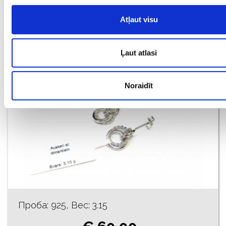
€ 60.00
Atļaut visu
ДОБАВИТЬ В КОРЗИНУ
Ļaut atlasi
Noraidīt
Проба: 925, Bес: 3.15