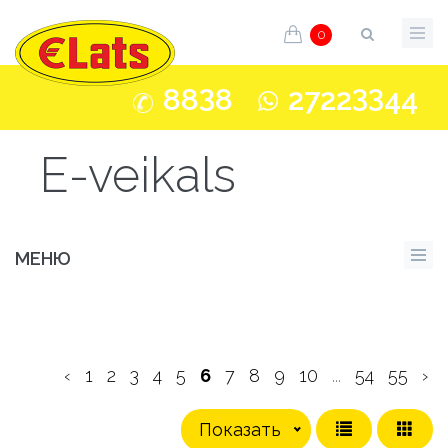
0
3
33
88
8
2722
44
E-veikals
МЕНЮ
‹
1
2
3
4
5
6
7
8
9
10
...
54
55
›
Показать