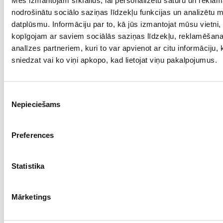
Mēs izmantojam sīkfailus, lai personalizētu saturu un reklām
nodrošinātu sociālo saziņas līdzekļu funkcijas un analizētu 
Проба: 925, Bес: 3.80
datplūsmu. Informāciju par to, kā jūs izmantojat mūsu vietni,
€ 60.00
kopīgojam ar saviem sociālās saziņas līdzekļu, reklamēšan
analīzes partneriem, kuri to var apvienot ar citu informāciju,
sniedzat vai ko viņi apkopo, kad lietojat viņu pakalpojumus.
ДОБАВИТЬ В КОРЗИНУ
Piekrišanas
Nepieciešams
izvēle
Preferences
Statistika
Mārketings
Серьги 134/5055
Проба: 925, Bес: 5.46