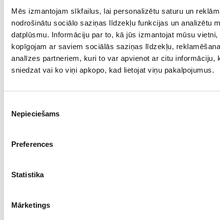
Mēs izmantojam sīkfailus, lai personalizētu saturu un reklām
Проба: 925, Bес: 3.30
nodrošinātu sociālo saziņas līdzekļu funkcijas un analizētu 
€ 51.00
datplūsmu. Informāciju par to, kā jūs izmantojat mūsu vietni,
kopīgojam ar saviem sociālās saziņas līdzekļu, reklamēšan
analīzes partneriem, kuri to var apvienot ar citu informāciju,
ДОБАВИТЬ В КОРЗИНУ
sniedzat vai ko viņi apkopo, kad lietojat viņu pakalpojumus.
Piekrišanas
Nepieciešams
izvēle
Preferences
Statistika
Cерьги 122/2865
Mārketings
Проба: 925, Bес: 3.70