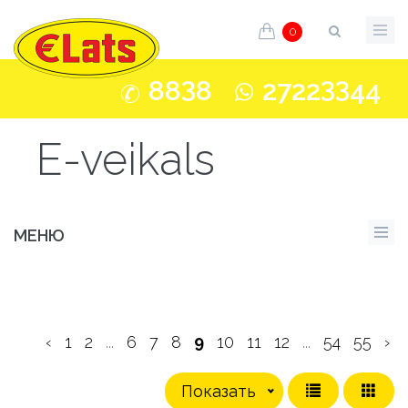
0
3
33
88
8
2722
44
E-veikals
МЕНЮ
‹
1
2
...
6
7
8
9
10
11
12
...
54
55
›
Показать