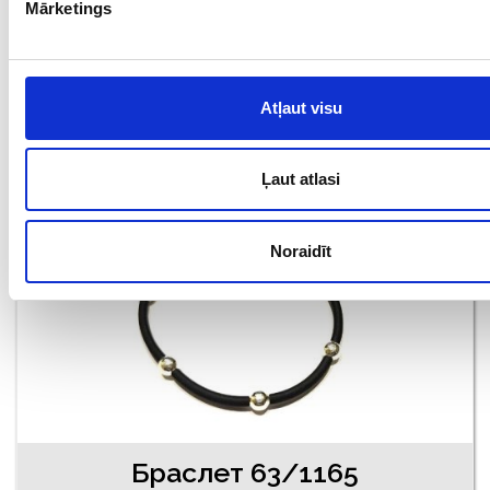
Mārketings
Проба: 925, Bес: 2.47
€ 25.00
Atļaut visu
ДОБАВИТЬ В КОРЗИНУ
Ļaut atlasi
Noraidīt
Браслет 63/1165