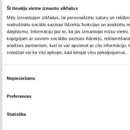
Цепочка 60/5765
Šī tīmekļa vietne izmanto sīkfailus
Mēs izmantojam sīkfailus, lai personalizētu saturu un reklām
Проба: 925, Bес: 1.79
nodrošinātu sociālo saziņas līdzekļu funkcijas un analizētu 
€ 25.00
datplūsmu. Informāciju par to, kā jūs izmantojat mūsu vietni,
kopīgojam ar saviem sociālās saziņas līdzekļu, reklamēšan
analīzes partneriem, kuri to var apvienot ar citu informāciju,
ДОБАВИТЬ В КОРЗИНУ
sniedzat vai ko viņi apkopo, kad lietojat viņu pakalpojumus.
Piekrišanas
Nepieciešams
izvēle
Preferences
Statistika
Браслет 3/5465