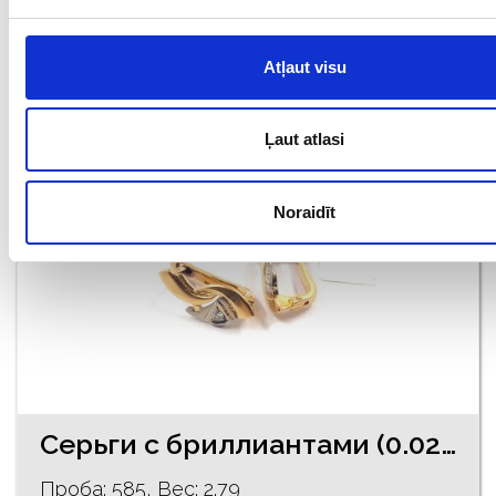
€ 322.00
Atļaut visu
ДОБАВИТЬ В КОРЗИНУ
Ļaut atlasi
Noraidīt
Серьги с бриллиантами (0.02ct) 911-0861
Проба: 585, Bес: 2.79