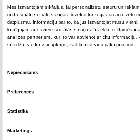
Mēs izmantojam sīkfailus, lai personalizētu saturu un reklām
Проба: 585, Bес: 3.06
nodrošinātu sociālo saziņas līdzekļu funkcijas un analizētu 
€ 322.00
datplūsmu. Informāciju par to, kā jūs izmantojat mūsu vietni,
kopīgojam ar saviem sociālās saziņas līdzekļu, reklamēšan
analīzes partneriem, kuri to var apvienot ar citu informāciju,
ДОБАВИТЬ В КОРЗИНУ
sniedzat vai ko viņi apkopo, kad lietojat viņu pakalpojumus.
Piekrišanas
Nepieciešams
izvēle
Preferences
Statistika
Cерьги 521-2863
Mārketings
Проба: 585, Bес: 3.07