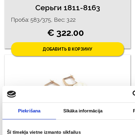
Серьги 1811-8163
Проба: 583/375, Bес: 3.22
€ 322.00
ДОБАВИТЬ В КОРЗИНУ
Piekrišana
Sīkāka informācija
Серьги с культивированным жемчугом 219g1-0861
Šī tīmekļa vietne izmanto sīkfailus