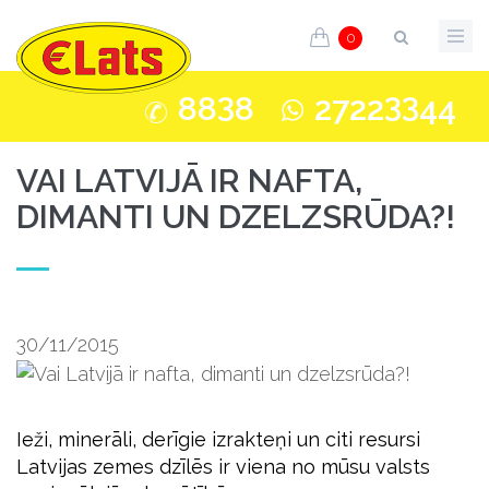
0
3
33
88
8
2722
44
VAI LATVIJĀ IR NAFTA,
DIMANTI UN DZELZSRŪDA?!
30/11/2015
Ieži, minerāli, derīgie izrakteņi un citi resursi
Latvijas zemes dzīlēs ir viena no mūsu valsts