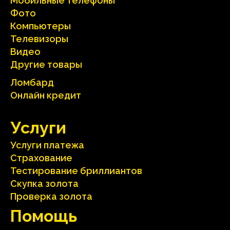
Мобильные телефоны
Фото
Компьютеры
Телевизоры
Видео
Другие товары
Ломбард
Онлайн кредит
Услуги
Услуги платежа
Страхование
Тестирование бриллиантов
Скупка золота
Проверка золота
Помощь