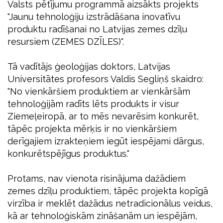
Valsts pētījumu programmā aizsākts projekts
"Jaunu tehnoloģiju izstrādāšana inovatīvu
produktu radīšanai no Latvijas zemes dzīļu
resursiem (ZEMES DZĪLES)".
Tā vadītājs ģeoloģijas doktors, Latvijas
Universitātes profesors Valdis Segliņš skaidro:
"No vienkāršiem produktiem ar vienkāršām
tehnoloģijām radīts lēts produkts ir visur
Ziemeļeiropā, ar to mēs nevarēsim konkurēt,
tāpēc projekta mērķis ir no vienkāršiem
derīgajiem izrakteņiem iegūt iespējami dārgus,
konkurētspējīgus produktus."
Protams, nav vienota risinājuma dažādiem
zemes dzīļu produktiem, tāpēc projekta kopīgā
virzība ir meklēt dažādus netradicionālus veidus,
kā ar tehnoloģiskām zināšanām un iespējām,