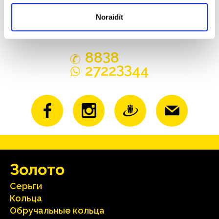
Noraidīt
3
88
8
33
2722
44
Зoлoтo
Серьги
Кольца
Oбручальные кольца