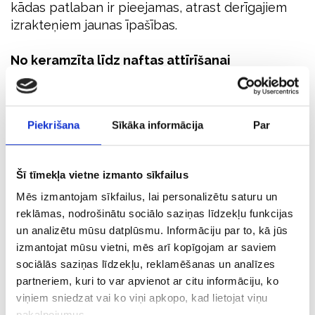
kādas patlaban ir pieejamas, atrast derīgajiem
izrakteņiem jaunas īpašības.
No keramzīta līdz naftas attīrīšanai
Valdis Segliņš atklāj projekta veicēju domu
gājienu. Piemēram, par pētījumu izejas punktu
var ņemt keramzītu – īpaši porainu keramikas
Piekrišana
Sīkāka informācija
Par
materiālu, ko ražo no māla un lieto ļoti plaši,
sākot no granulām augiem un beidzot ar tenisa
kortiem vai kā pildvielu betonam, starpstāvu
Šī tīmekļa vietne izmanto sīkfailus
siltinājumu jaunbūvēs. Lai arī tas ir labs sorbents
Mēs izmantojam sīkfailus, lai personalizētu saturu un
(uzsūc dažādas vielas), lēts un noder
reklāmas, nodrošinātu sociālo saziņas līdzekļu funkcijas
siltumizolācijā, zināmas arī tā negatīvās īpašības
un analizētu mūsu datplūsmu. Informāciju par to, kā jūs
– tas ir trausls, tāpēc to grūti transportēt lielos
izmantojat mūsu vietni, mēs arī kopīgojam ar saviem
attālumos, jo tas sabirst. Tāpat tajā lielākoties
sociālās saziņas līdzekļu, reklamēšanas un analīzes
nav savienotas poras, tādējādi materiāls mitrumu
partneriem, kuri to var apvienot ar citu informāciju, ko
gan paņem, bet neatdod. Turklāt ražošanā tas ir
viņiem sniedzat vai ko viņi apkopo, kad lietojat viņu
energoietilpīgs (jāpatērē daudz enerģijas).
pakalpojumus.