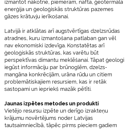
izmantot nākotnē, piemēram, nafta, ģeotermālā
enerģija un ģeoloģiskās struktūras pazemes
gāzes krātuvju ierīkošanai.
Latvijā ir atklātas arī augstvērtīgas dzelzsrūdas
atradnes, kuru izmantošana patlaban gan vēl
nav ekonomiski izdevīga. Konstatētas arī
ģeoloģiskās struktūras, kas varētu būt
perspektīvas dimantu meklēšanai. Tāpat ģeologi
iegūst informāciju par brūnoglēm, dzelzs-
mangāna konkrēcijām, urāna rūdu un citiem
problemātiskajiem resursiem, kas ir retāk
sastopami un iepriekš mazāk pētīti.
Jaunas izpētes metodes un produkti
Vietējo resursu izpēte un derīgo izrakteņu
krājumu novērtējums noder Latvijas
tautsaimniecībā, tāpēc pirms pieciem gadiem