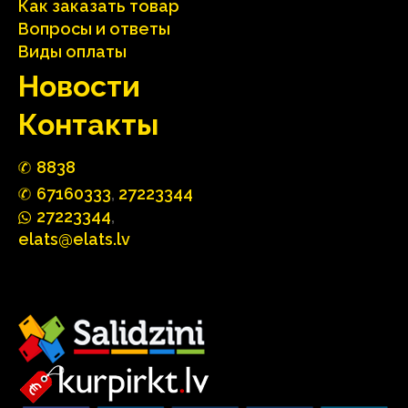
Как заказать товар
Вопросы и ответы
Виды оплаты
Hовости
Контакты
88
3
8
67160
333
,
27223344
2722
33
44
,
elats@elats.lv