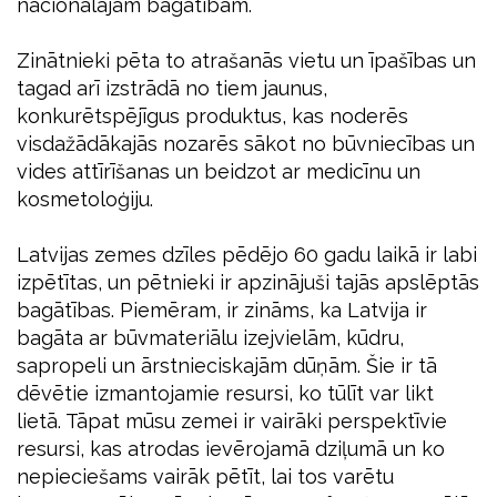
nacionālajām bagātībām.
Zinātnieki pēta to atrašanās vietu un īpašības un
tagad arī izstrādā no tiem jaunus,
konkurētspējīgus produktus, kas noderēs
visdažādākajās nozarēs sākot no būvniecības un
vides attīrīšanas un beidzot ar medicīnu un
kosmetoloģiju.
Latvijas zemes dzīles pēdējo 60 gadu laikā ir labi
izpētītas, un pētnieki ir apzinājuši tajās apslēptās
bagātības. Piemēram, ir zināms, ka Latvija ir
bagāta ar būvmateriālu izejvielām, kūdru,
sapropeli un ārstnieciskajām dūņām. Šie ir tā
dēvētie izmantojamie resursi, ko tūlīt var likt
lietā. Tāpat mūsu zemei ir vairāki perspektīvie
resursi, kas atrodas ievērojamā dziļumā un ko
nepieciešams vairāk pētīt, lai tos varētu