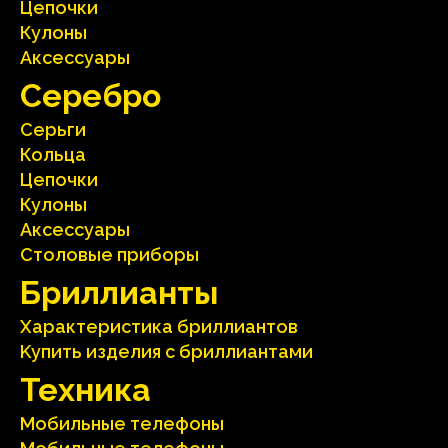
Цепочки
Кулоны
Аксесcуары
Серебрo
Серьги
Кольца
Цепочки
Кулоны
Аксесcуары
Столовые приборы
Бриллианты
Характеристика бриллиантoв
Kупить изделия c бриллиантами
Техника
Мобильные телефоны