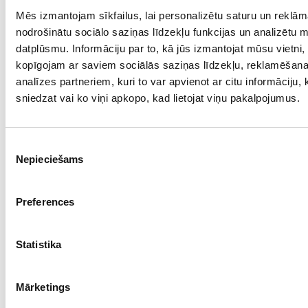
Mēs izmantojam sīkfailus, lai personalizētu saturu un reklām
Проба: 925, Bес: 3.88
nodrošinātu sociālo saziņas līdzekļu funkcijas un analizētu 
€ 100.00
datplūsmu. Informāciju par to, kā jūs izmantojat mūsu vietni,
kopīgojam ar saviem sociālās saziņas līdzekļu, reklamēšan
analīzes partneriem, kuri to var apvienot ar citu informāciju,
ДОБАВИТЬ В КОРЗИНУ
sniedzat vai ko viņi apkopo, kad lietojat viņu pakalpojumus.
Piekrišanas
Nepieciešams
izvēle
Preferences
Statistika
Кольцо с дымчатым кварцем 5/5065
Mārketings
Проба: 925, Bес: 4.20