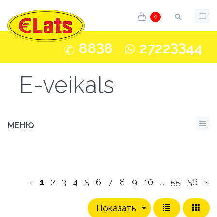
0
3
33
88
8
2722
44
E-veikals
МЕНЮ
‹
1
2
3
4
5
6
7
8
9
10
...
55
56
›
Показать