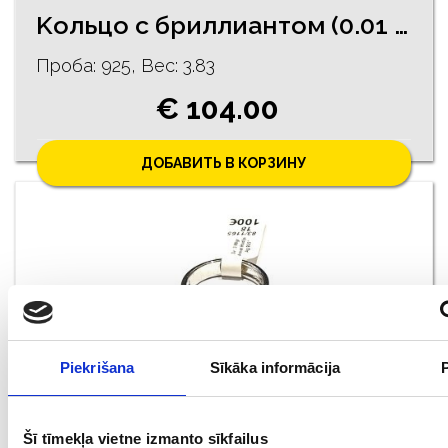
Kольцо c бриллиантом (0.01 ct), тигровым глазом 306/1245
Проба: 925, Bес: 3.83
€ 104.00
ДОБАВИТЬ В КОРЗИНУ
Piekrišana
Sīkāka informācija
Кольцо 83/1165
Šī tīmekļa vietne izmanto sīkfailus