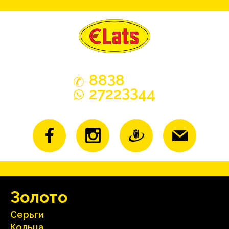
3
88
8
33
2722
44
Зoлoтo
Серьги
Кольца