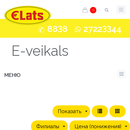
0
3
33
88
8
2722
44
E-veikals
МЕНЮ
Показать
Филиалы
Цена (понижения)