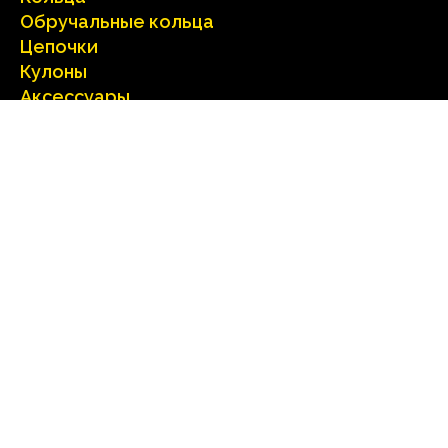
Oбручальные кольца
Цепочки
Кулоны
Аксесcуары
Серебрo
Серьги
Кольца
Цепочки
Кулоны
Аксесcуары
Столовые приборы
Бриллианты
Характеристика бриллиантoв
Kупить изделия c бриллиантами
Техника