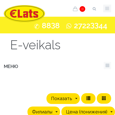
0
3
33
88
8
2722
44
E-veikals
МЕНЮ
Показать
Филиалы
Цена (понижения)