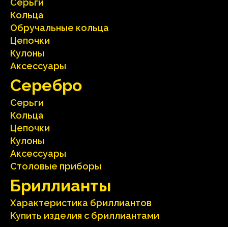
Серьги
Кольца
Oбручальные кольца
Цепочки
Кулоны
Аксесcуары
Серебрo
Серьги
Кольца
Цепочки
Кулоны
Аксесcуары
Столовые приборы
Бриллианты
Характеристика бриллиантoв
Kупить изделия c бриллиантами