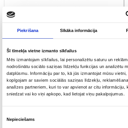
Piekrišana
Sīkāka informācija
Šī tīmekļa vietne izmanto sīkfailus
Серьги 92/ 1575
Mēs izmantojam sīkfailus, lai personalizētu saturu un reklām
nodrošinātu sociālo saziņas līdzekļu funkcijas un analizētu 
Проба: 585, Bес: 3.46
datplūsmu. Informāciju par to, kā jūs izmantojat mūsu vietni,
€ 295.00
kopīgojam ar saviem sociālās saziņas līdzekļu, reklamēšan
analīzes partneriem, kuri to var apvienot ar citu informāciju,
sniedzat vai ko viņi apkopo, kad lietojat viņu pakalpojumus.
ДОБАВИТЬ В КОРЗИНУ
Piekrišanas
Nepieciešams
izvēle