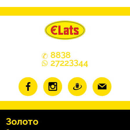
3
88
8
33
2722
44
Зoлoтo