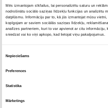
Mēs izmantojam sīkfailus, lai personalizētu saturu un reklām
Проба: 585, Bес: 13.93
nodrošinātu sociālo saziņas līdzekļu funkcijas un analizētu 
€ 1535.00
datplūsmu. Informāciju par to, kā jūs izmantojat mūsu vietni,
kopīgojam ar saviem sociālās saziņas līdzekļu, reklamēšan
analīzes partneriem, kuri to var apvienot ar citu informāciju,
ДОБАВИТЬ В КОРЗИНУ
sniedzat vai ko viņi apkopo, kad lietojat viņu pakalpojumus.
Piekrišanas
Nepieciešams
izvēle
Preferences
Statistika
Цепочка 4010-4561
Mārketings
Проба: 585, Bес: 14.59