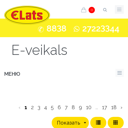
0
3
33
88
8
2722
44
E-veikals
МЕНЮ
‹
1
2
3
4
5
6
7
8
9
10
...
17
18
›
Показать