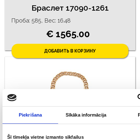
Браслет 17090-1261
Проба: 585, Bес: 16.48
€ 1565.00
ДОБАВИТЬ В КОРЗИНУ
Piekrišana
Sīkāka informācija
Браслет 10880-1261
Šī tīmekļa vietne izmanto sīkfailus