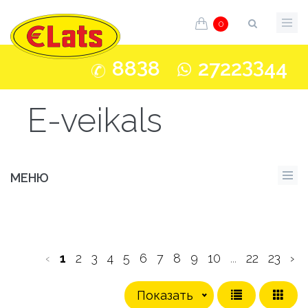
0
3
33
88
8
2722
44
E-veikals
МЕНЮ
‹
1
2
3
4
5
6
7
8
9
10
...
22
23
›
Показать