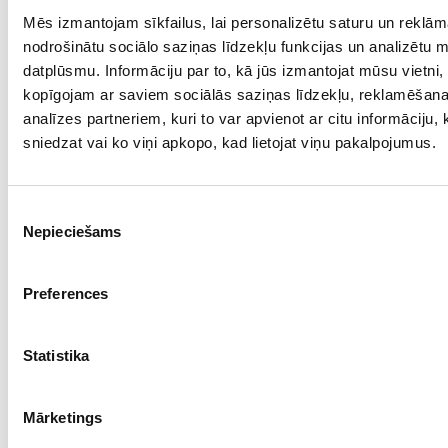
Mēs izmantojam sīkfailus, lai personalizētu saturu un reklām
Проба: 750, Bес: 4.64
nodrošinātu sociālo saziņas līdzekļu funkcijas un analizētu 
€ 672.80
datplūsmu. Informāciju par to, kā jūs izmantojat mūsu vietni,
kopīgojam ar saviem sociālās saziņas līdzekļu, reklamēšan
analīzes partneriem, kuri to var apvienot ar citu informāciju,
ДОБАВИТЬ В КОРЗИНУ
sniedzat vai ko viņi apkopo, kad lietojat viņu pakalpojumus.
Piekrišanas
Nepieciešams
izvēle
Preferences
Statistika
Кулон с бриллиантами (0,35 ct) 2722g4-0751
Mārketings
Проба: 750, Bес: 4.61