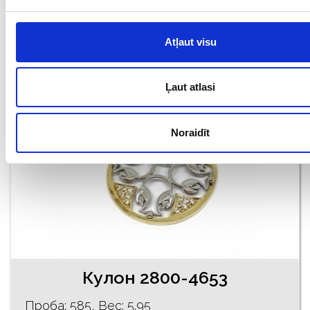
€ 668.45
Atļaut visu
ДОБАВИТЬ В КОРЗИНУ
Ļaut atlasi
Noraidīt
Кулон 2800-4653
Проба: 585, Bес: 5.95