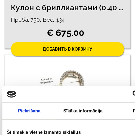
Кулон с бриллиантами (0.40 ct) и культивированным жемчугом 1173-5763
Проба: 750, Bес: 4.34
€ 675.00
ДОБАВИТЬ В КОРЗИНУ
Piekrišana
Sīkāka informācija
Кулон с бриллиантами (0,39 ct) 2722g3-0751
Šī tīmekļa vietne izmanto sīkfailus