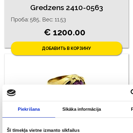
Gredzens 2410-0563
Проба: 585, Bес: 11.53
€ 1200.00
ДОБАВИТЬ В КОРЗИНУ
Piekrišana
Sīkāka informācija
Кольцо 1110-4561
Šī tīmekļa vietne izmanto sīkfailus