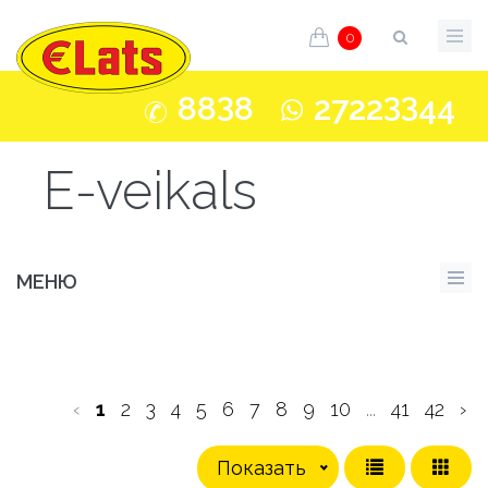
0
3
33
88
8
2722
44
E-veikals
МЕНЮ
‹
1
2
3
4
5
6
7
8
9
10
...
41
42
›
Показать