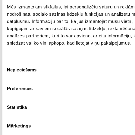
Mēs izmantojam sīkfailus, lai personalizētu saturu un reklām
Проба: 750, Bес: 9.59
nodrošinātu sociālo saziņas līdzekļu funkcijas un analizētu 
€ 1198.00
datplūsmu. Informāciju par to, kā jūs izmantojat mūsu vietni,
kopīgojam ar saviem sociālās saziņas līdzekļu, reklamēšan
analīzes partneriem, kuri to var apvienot ar citu informāciju,
ДОБАВИТЬ В КОРЗИНУ
sniedzat vai ko viņi apkopo, kad lietojat viņu pakalpojumus.
Piekrišanas
Nepieciešams
izvēle
Preferences
Statistika
Koльцо 26750-2551
Mārketings
Проба: 585, Bес: 12.02