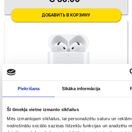
ДОБАВИТЬ В КОРЗИНУ
Piekrišana
Sīkāka informācija
Apple AirPods 4 (7810-8361)
€ 80.00
Šī tīmekļa vietne izmanto sīkfailus
Mēs izmantojam sīkfailus, lai personalizētu saturu un reklām
nodrošinātu sociālo saziņas līdzekļu funkcijas un analizētu 
ДОБАВИТЬ В КОРЗИНУ