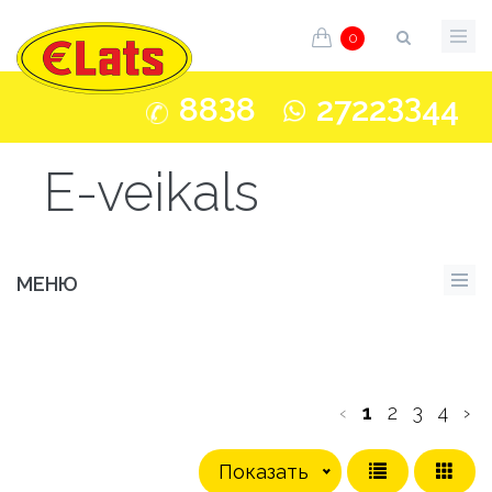
0
3
33
88
8
2722
44
E-veikals
МЕНЮ
‹
1
2
3
4
›
Показать