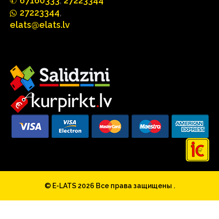
67160
333
,
27223344
2722
33
44
,
elats@elats.lv
© E-LATS 2026
Все права защищены .