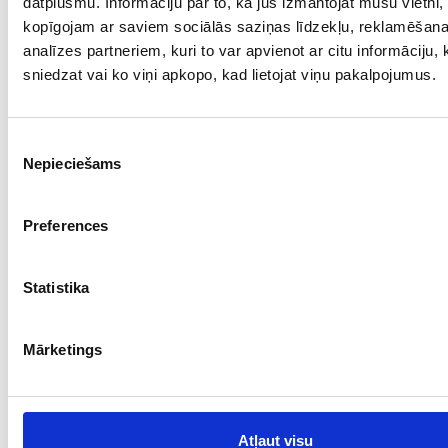
datplūsmu. Informāciju par to, kā jūs izmantojat mūsu vietni,
kopīgojam ar saviem sociālās saziņas līdzekļu, reklamēšan
analīzes partneriem, kuri to var apvienot ar citu informāciju,
sniedzat vai ko viņi apkopo, kad lietojat viņu pakalpojumus.
Piekrišanas
Nepieciešams
izvēle
Preferences
Apple AirPods 4 (10270-8161)
Statistika
€ 78.00
Mārketings
ДОБАВИТЬ В КОРЗИНУ
Atļaut visu