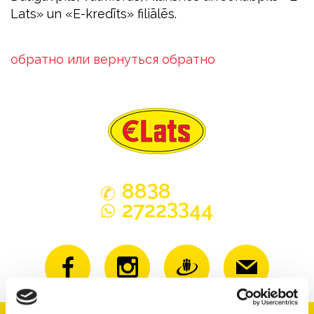
Lats» un «E-kredīts» filiālēs.
обратно или вернуться обратно
3
88
8
33
2722
44