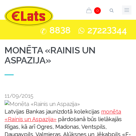
0
3
33
88
8
2722
44
MONĒTA «RAINIS UN
ASPAZIJA»
11/09/2015
Latvijas Bankas jaunizdotā kolekcijas
monēta
«
Rainis un Aspazija
»
pārdošanā būs lielākajās
Rīgas, kā arī Ogres, Madonas, Ventspils,
Daugavpils, Valmieras, Alūksnes un Jēkabpils «E-