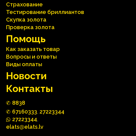
Страхование
Тестирование бриллиантов
Скупка золота
Проверка золота
Помощь
Как заказать товар
Вопросы и ответы
Виды оплаты
Hовости
Контакты
88
3
8
67160
333
,
27223344
2722
33
44
,
elats@elats.lv