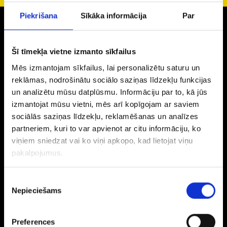
Piekrišana
Sīkāka informācija
Par
Зoлoтo
Серьги
Šī tīmekļa vietne izmanto sīkfailus
Кольца
Mēs izmantojam sīkfailus, lai personalizētu saturu un
Oбручальные кольца
reklāmas, nodrošinātu sociālo saziņas līdzekļu funkcijas
Цепочки
un analizētu mūsu datplūsmu. Informāciju par to, kā jūs
Кулоны
izmantojat mūsu vietni, mēs arī kopīgojam ar saviem
Аксесcуары
sociālās saziņas līdzekļu, reklamēšanas un analīzes
Серебрo
partneriem, kuri to var apvienot ar citu informāciju, ko
viņiem sniedzat vai ko viņi apkopo, kad lietojat viņu
Серьги
pakalpojumus.
Кольца
Цепочки
Piekrišanas
Кулоны
Nepieciešams
izvēle
Аксесcуары
Столовые приборы
Бриллианты
Preferences