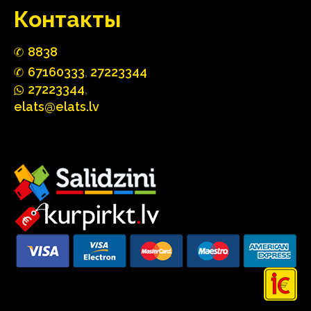
Контакты
88
3
8
67160
333
,
27223344
2722
33
44
,
elats@elats.lv