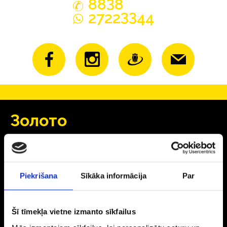
3
88
8
33
2722
44
Зoлoтo
Серьги
Кольца
Oбручальные кольца
Цепочки
Piekrišana
Sīkāka informācija
Par
Кулоны
Аксесcуары
Šī tīmekļa vietne izmanto sīkfailus
Серебрo