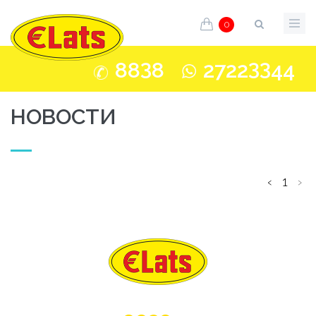
0
3
33
88
8
2722
44
HОВОСТИ
‹
1
›