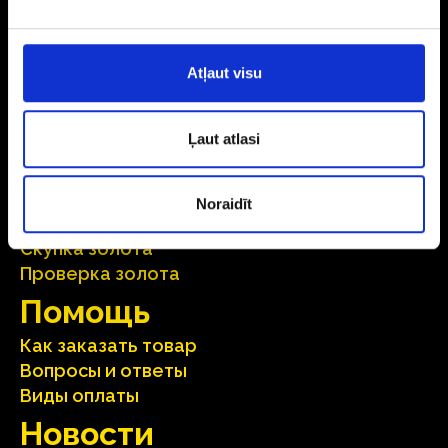
Другие товары
Ломбард
Atļaut visu
Онлайн кредит
Услуги
Ļaut atlasi
Услуги платежа
Страхование
Noraidīt
Тестирование бриллиантов
Скупка золота
Проверка золота
Помощь
Как заказать товар
Вопросы и ответы
Виды оплаты
Hовости