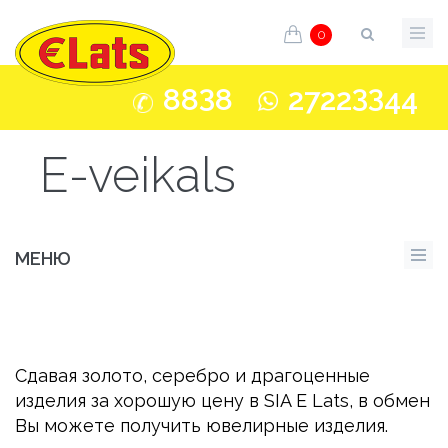
0
3
33
88
8
2722
44
E-veikals
МЕНЮ
Сдавая золото, серебро и драгоценные
изделия за хорошую цену в SIA E Lats, в обмен
Вы можете получить ювелирные изделия.