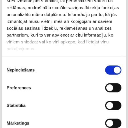
Mēs izmantojam sīkfailus, lai personalizētu saturu un
reklāmas, nodrošinātu sociālo saziņas līdzekļu funkcijas
un analizētu mūsu datplūsmu. Informāciju par to, kā jūs
izmantojat mūsu vietni, mēs arī kopīgojam ar saviem
sociālās saziņas līdzekļu, reklamēšanas un analīzes
partneriem, kuri to var apvienot ar citu informāciju, ko
viņiem sniedzat vai ko viņi apkopo, kad lietojat viņu
pakalpojumus.
Piekrišanas
Nepieciešams
izvēle
Preferences
Statistika
Mārketings