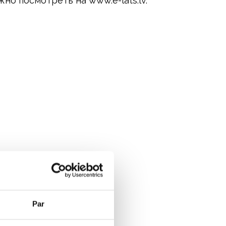
но посмотреть на www.e-lats.lv.
Par