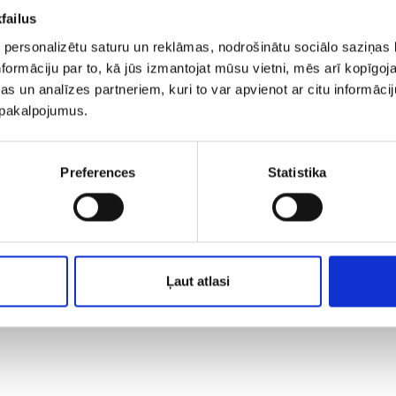
failus
 personalizētu saturu un reklāmas, nodrošinātu sociālo saziņas l
formāciju par to, kā jūs izmantojat mūsu vietni, mēs arī kopīgo
s un analīzes partneriem, kuri to var apvienot ar citu informācij
u pakalpojumus.
Preferences
Statistika
Ļaut atlasi