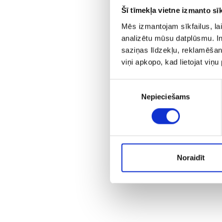
Šī tīmekļa vietne izmanto sīk
Mēs izmantojam sīkfailus, lai
analizētu mūsu datplūsmu. In
saziņas līdzekļu, reklamēšana
viņi apkopo, kad lietojat viņ
Piekrišanas
Nepieciešams
izvēle
Noraidīt