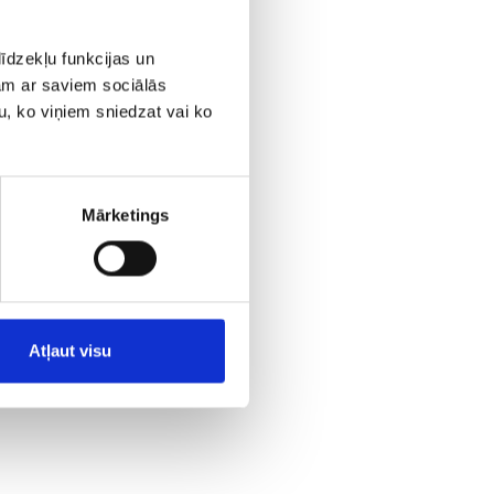
īdzekļu funkcijas un
jam ar saviem sociālās
u, ko viņiem sniedzat vai ko
Mārketings
Atļaut visu