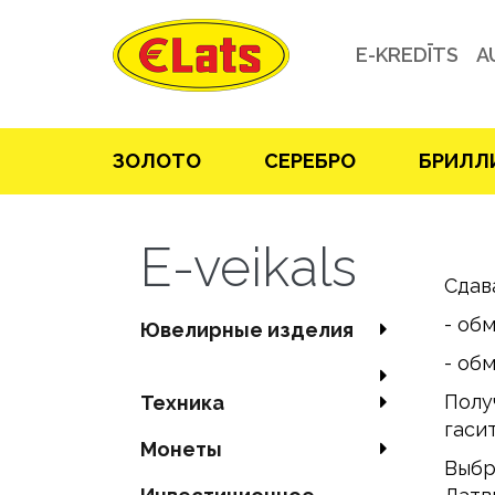
E-KREDĪTS
A
ЗOЛOТO
СЕРЕБРO
БРИЛЛ
E-veikals
Сдав
- об
Ювелирные изделия
- об
Полу
Техника
гаси
Mонеты
Выбр