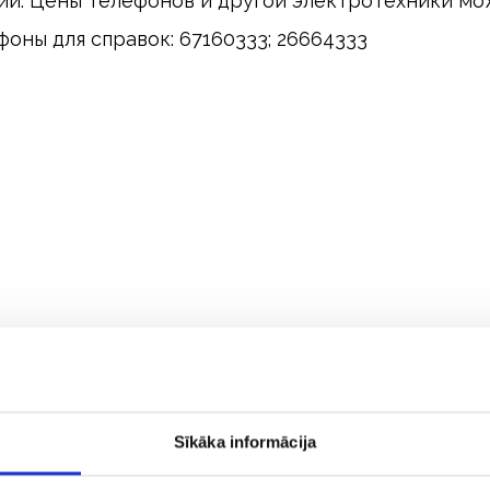
ии. Цены телефонов и другой электротехники мож
фоны для справок: 67160333; 26664333
Sīkāka informācija