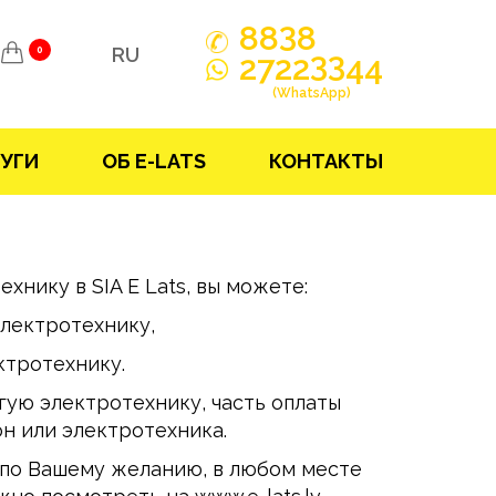
3
88
8
RU
0
33
2722
44
(WhatsApp)
УГИ
ОБ E-LATS
КОНТАКТЫ
нику в SIA E Lats, вы можете:
электротехнику,
ктротехнику.
гую электротехнику, часть оплаты
н или электротехника.
 по Вашему желанию, в любом месте