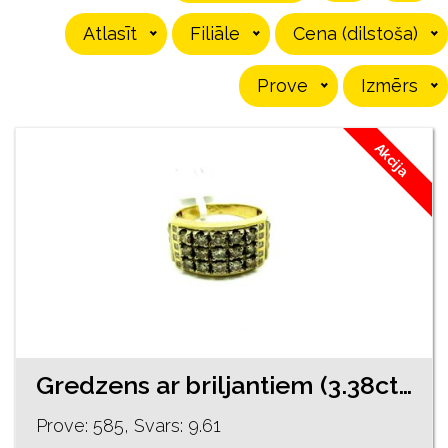
Atlasīt
Filiāle
Cena (dilstoša)
Prove
Izmērs
Akcija
Gredzens ar briljantiem (3.38ct) 14490-4051
Prove: 585, Svars: 9.61