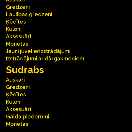
Gredzeni
Laulības gredzeni
Ķēdītes
Kuloni
Aksesuāri
Monētas
Jauni juvelierizstrādājumi
Izstrādājumi ar dārgakmeņiem
Sudrabs
Auskari
Gredzeni
Ķēdītes
Kuloni
Aksesuāri
Galda piederumi
Monētas