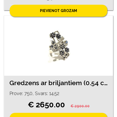
PIEVIENOT GROZAM
Gredzens ar briljantiem (0.54 ct), safīriem (0.47 ct) 17080-1151
Prove: 750, Svars: 14.52
€ 2650.00
€ 2900.00