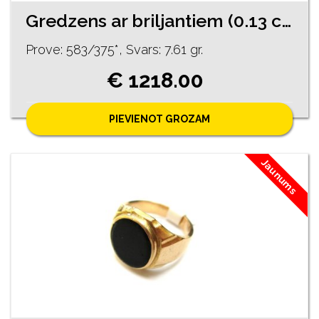
Gredzens ar briljantiem (0.13 ct.) 1470-5463
Prove: 583/375*, Svars: 7.61 gr.
€ 1218.00
PIEVIENOT GROZAM
Jaunums