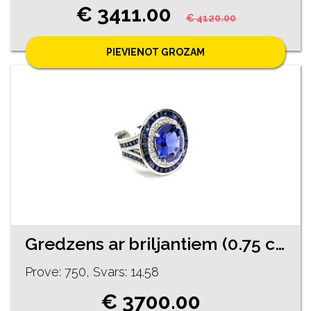
€ 3411.00
€ 4120.00
PIEVIENOT GROZAM
Gredzens ar briljantiem (0.75 ct) ,safīriem (2.3 ct) un tanzanītu 450-5761
Prove: 750, Svars: 14.58
€ 3700.00