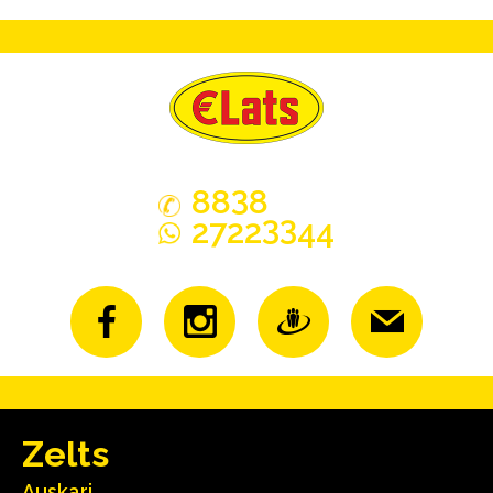
3
88
8
33
2722
44
Zelts
Auskari