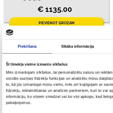
€ 1135.00
PIEVIENOT GROZAM
Piekrišana
Sīkāka informācija
Šī tīmekļa vietne izmanto sīkfailus
Mēs izmantojam sīkfailus, lai personalizētu saturu un reklā
sociālo saziņas līdzekļu funkcijas un analizētu mūsu datplūs
to, kā jūs izmantojat mūsu vietni, mēs arī kopīgojam ar sav
līdzekļu, reklamēšanas un analīzes partneriem, kuri to var ap
Gredzens ar kultivētam pērlem 2350-5261
informāciju, ko viņiem sniedzat vai ko viņi apkopo, kad lietoja
Prove: 585, Svars: 11.27
pakalpojumus.