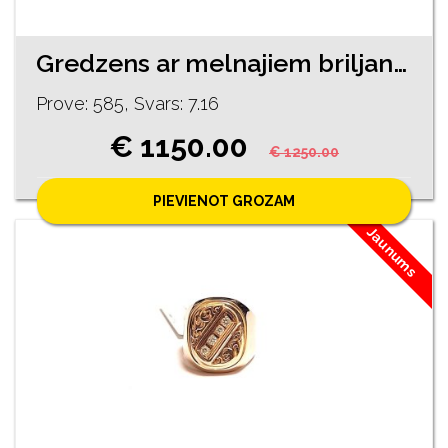
Gredzens ar melnajiem briljantiem (0.3 ct) 1060-3463
Prove: 585, Svars: 7.16
€ 1150.00
€ 1250.00
PIEVIENOT GROZAM
Jaunums