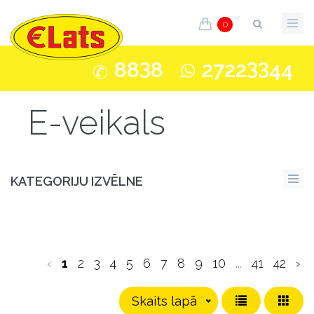
0
3
33
88
8
2722
44
E-veikals
KATEGORIJU IZVĒLNE
‹
1
2
3
4
5
6
7
8
9
10
...
41
42
›
Skaits lapā