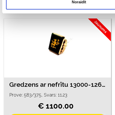
Noraidīt
PIEVIENOT GROZAM
Jaunums
Gredzens ar nefrītu 13000-1261-rezervets līdz 08.08.2026
Prove: 583/375, Svars: 11.23
€ 1100.00