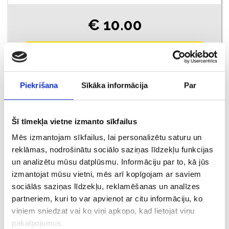
€ 10.00
ДОБАВИТЬ В КОРЗИНУ
Piekrišana
Sīkāka informācija
Par
Šī tīmekļa vietne izmanto sīkfailus
Mēs izmantojam sīkfailus, lai personalizētu saturu un
reklāmas, nodrošinātu sociālo saziņas līdzekļu funkcijas
un analizētu mūsu datplūsmu. Informāciju par to, kā jūs
izmantojat mūsu vietni, mēs arī kopīgojam ar saviem
sociālās saziņas līdzekļu, reklamēšanas un analīzes
€ 8.50
partneriem, kuri to var apvienot ar citu informāciju, ko
viņiem sniedzat vai ko viņi apkopo, kad lietojat viņu
pakalpojumus.
ДОБАВИТЬ В КОРЗИНУ