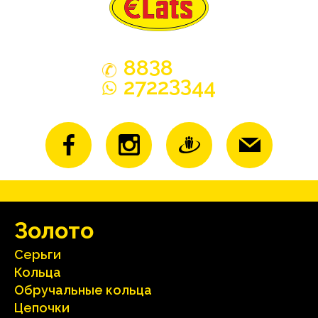
3
88
8
33
2722
44
Зoлoтo
Серьги
Кольца
Oбручальные кольца
Цепочки