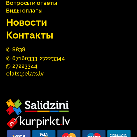
Вопросы и ответы
Виды оплаты
Hовости
Контакты
88
3
8
67160
333
,
27223344
2722
33
44
,
elats@elats.lv