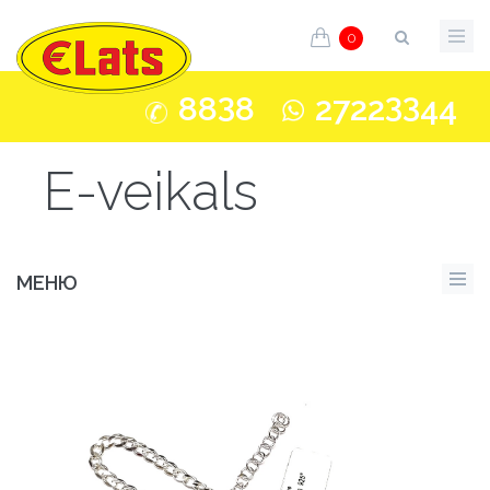
0
3
33
88
8
2722
44
E-veikals
МЕНЮ