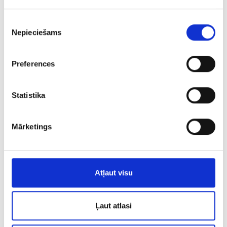
Piekrišanas
Nepieciešams
izvēle
Preferences
Statistika
Mārketings
Кольцо 201l6-3043
€ 7.00
Atļaut visu
ДОБАВИТЬ В КОРЗИНУ
Ļaut atlasi