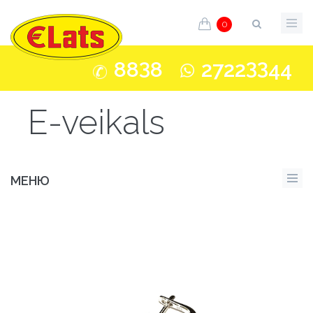
0
3
33
88
8
2722
44
E-veikals
МЕНЮ