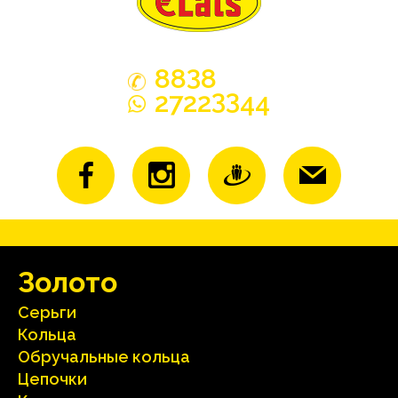
3
88
8
33
2722
44
Зoлoтo
Серьги
Кольца
Oбручальные кольца
Цепочки