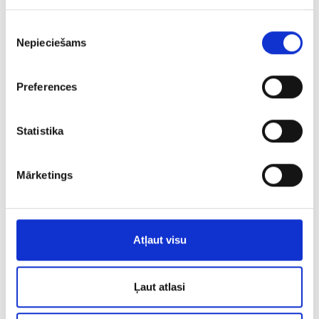
Piekrišanas
Nepieciešams
izvēle
Preferences
Statistika
Mārketings
Кольцо 201l6-3043
€ 7.00
Atļaut visu
ДОБАВИТЬ В КОРЗИНУ
Ļaut atlasi