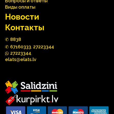
Вопросы и ответы
Виды оплаты
Hовости
Контакты
88
3
8
67160
333
,
27223344
2722
33
44
,
elats@elats.lv