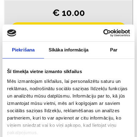
€ 10.00
ДОБАВИТЬ В КОРЗИНУ
Piekrišana
Sīkāka informācija
Par
Šī tīmekļa vietne izmanto sīkfailus
Mēs izmantojam sīkfailus, lai personalizētu saturu un
reklāmas, nodrošinātu sociālo saziņas līdzekļu funkcijas
un analizētu mūsu datplūsmu. Informāciju par to, kā jūs
izmantojat mūsu vietni, mēs arī kopīgojam ar saviem
sociālās saziņas līdzekļu, reklamēšanas un analīzes
€ 8.50
partneriem, kuri to var apvienot ar citu informāciju, ko
viņiem sniedzat vai ko viņi apkopo, kad lietojat viņu
pakalpojumus.
ДОБАВИТЬ В КОРЗИНУ