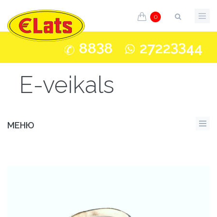
0
3
33
88
8
2722
44
E-veikals
МЕНЮ