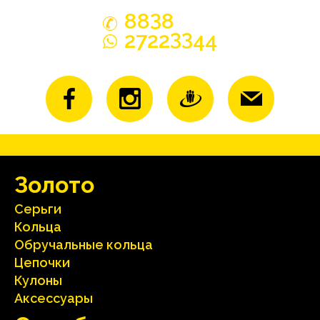
3
88
8
33
2722
44
Зoлoтo
Серьги
Кольца
Oбручальные кольца
Цепочки
Кулоны
Аксесcуары