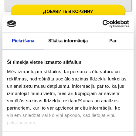
ДОБАВИТЬ В КОРЗИНУ
Piekrišana
Sīkāka informācija
Par
Šī tīmekļa vietne izmanto sīkfailus
Mēs izmantojam sīkfailus, lai personalizētu saturu un
reklāmas, nodrošinātu sociālo saziņas līdzekļu funkcijas
un analizētu mūsu datplūsmu. Informāciju par to, kā jūs
izmantojat mūsu vietni, mēs arī kopīgojam ar saviem
€ 8.50
sociālās saziņas līdzekļu, reklamēšanas un analīzes
partneriem, kuri to var apvienot ar citu informāciju, ko
viņiem sniedzat vai ko viņi apkopo, kad lietojat viņu
ДОБАВИТЬ В КОРЗИНУ
pakalpojumus.