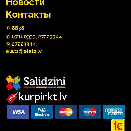
Hовости
Контакты
88
3
8
67160
333
,
27223344
2722
33
44
,
elats@elats.lv