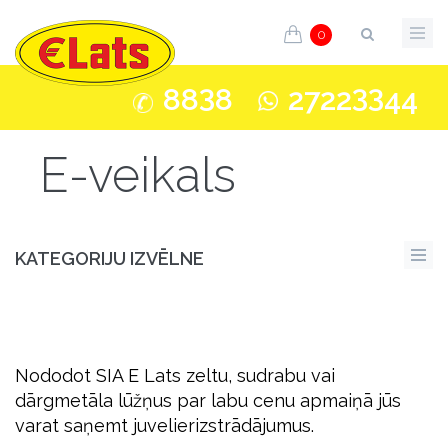
0
3
33
88
8
2722
44
E-veikals
KATEGORIJU IZVĒLNE
Nododot SIA E Lats zeltu, sudrabu vai
dārgmetāla lūžņus par labu cenu apmaiņā jūs
varat saņemt juvelierizstrādājumus.