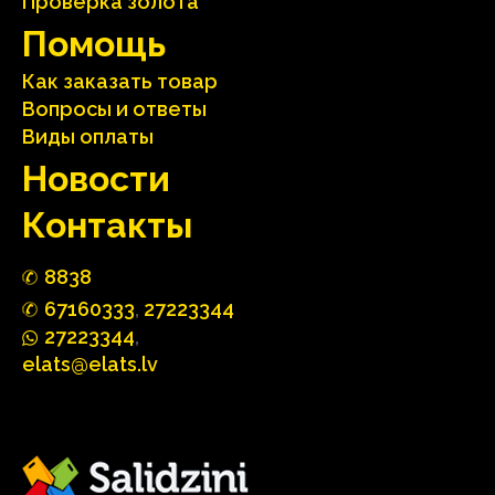
Проверка золота
Помощь
Как заказать товар
Вопросы и ответы
Виды оплаты
Hовости
Контакты
88
3
8
67160
333
,
27223344
2722
33
44
,
elats@elats.lv