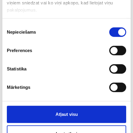
viņiem sniedzat vai ko viņi apkopo, kad lietojat viņu
€ 7.50
pakalpojumus.
Piekrišanas
ДОБАВИТЬ В КОРЗИНУ
Nepieciešams
izvēle
Preferences
Statistika
Mārketings
Серьги 149/5045
Atļaut visu
€ 5.50