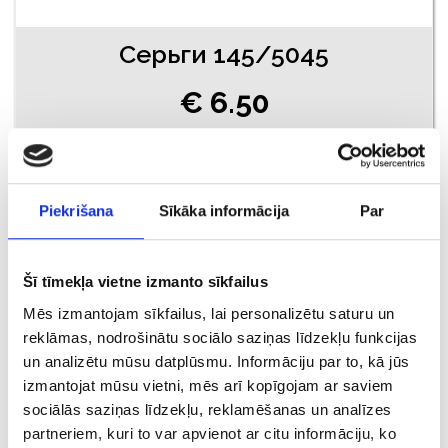
Серьги 145/5045
€ 6.50
ДОБАВИТЬ В КОРЗИНУ
Piekrišana
Sīkāka informācija
Par
Šī tīmekļa vietne izmanto sīkfailus
Mēs izmantojam sīkfailus, lai personalizētu saturu un
reklāmas, nodrošinātu sociālo saziņas līdzekļu funkcijas
un analizētu mūsu datplūsmu. Informāciju par to, kā jūs
izmantojat mūsu vietni, mēs arī kopīgojam ar saviem
sociālās saziņas līdzekļu, reklamēšanas un analīzes
Серьги 148/5045
partneriem, kuri to var apvienot ar citu informāciju, ko