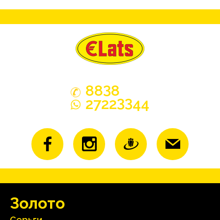
3
88
8
33
2722
44
Зoлoтo
Серьги