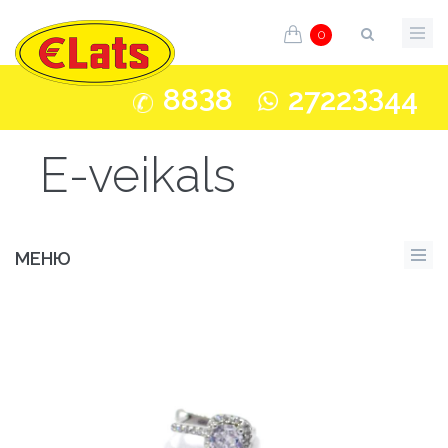
0
3
33
88
8
2722
44
E-veikals
МЕНЮ