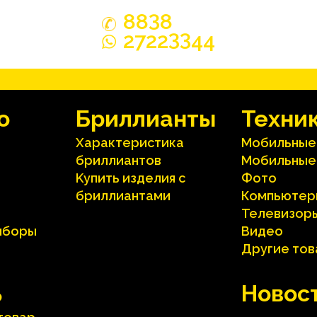
3
88
8
33
2722
44
o
Бриллианты
Техни
Характеристика
Мобильные
бриллиантoв
Мобильные
Kупить изделия c
Фото
бриллиантами
Компьютер
Телевизор
иборы
Видео
Другие то
ь
Hовос