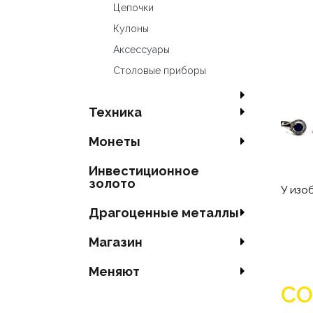
Цепочки
Кулоны
Аксесcуары
Столовые приборы
Техника
Mонеты
Инвестиционное
золото
У изо
Драгоценные металлы
Магазин
Меняют
СО