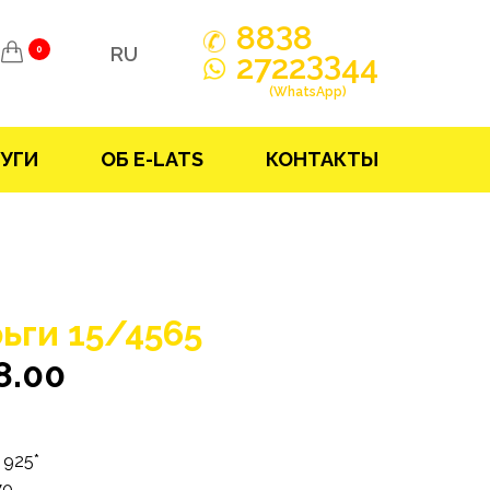
3
88
8
RU
0
33
2722
44
(WhatsApp)
УГИ
ОБ E-LATS
КОНТАКТЫ
ьги 15/4565
8.00
925*
70