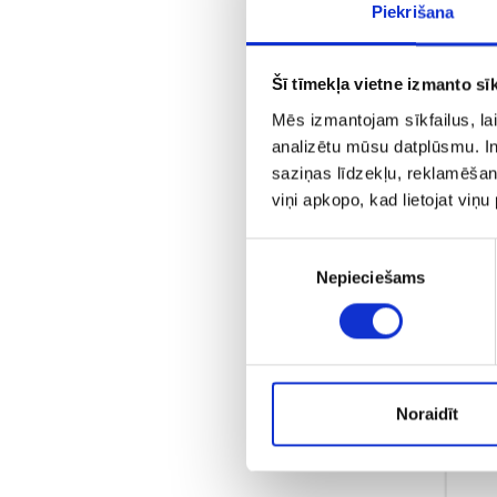
Piekrišana
Šī tīmekļa vietne izmanto sīk
Mēs izmantojam sīkfailus, lai
analizētu mūsu datplūsmu. In
saziņas līdzekļu, reklamēšana
viņi apkopo, kad lietojat viņ
Piekrišanas
С
Nepieciešams
izvēle
Noraidīt