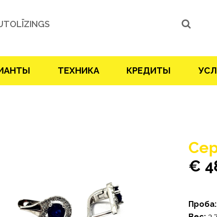
UTOLĪZINGS
ИАНТЫ
ТЕХНИКА
КРЕДИТЫ
УСЛ
Cер
€ 4
Проба:
Bес:
3.