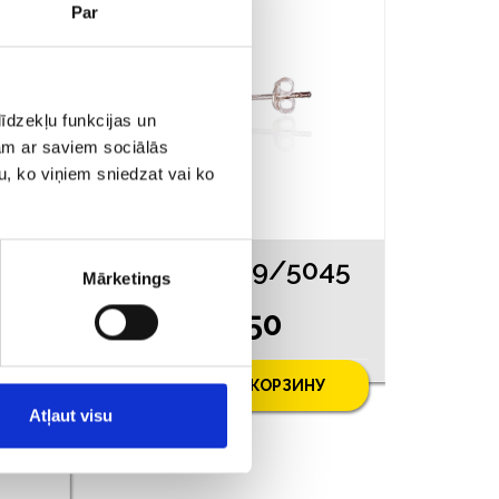
Par
īdzekļu funkcijas un
jam ar saviem sociālās
u, ko viņiem sniedzat vai ko
045
Серьги 149/5045
Mārketings
€ 5.50
У
ДОБАВИТЬ В КОРЗИНУ
Atļaut visu