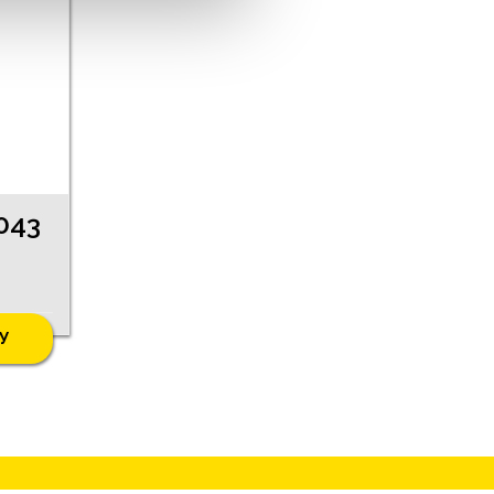
043
У