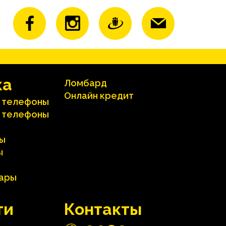
ка
Ломбард
Онлайн кредит
 телефоны
 телефоны
ы
ы
вары
ти
Контакты