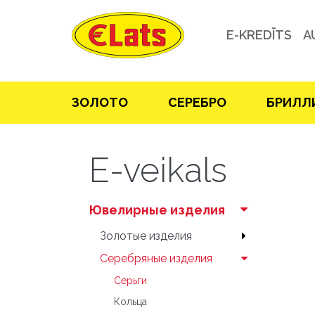
E-KREDĪTS
A
ЗOЛOТO
СЕРЕБРO
БРИЛЛ
E-veikals
Ювелирные изделия
Зoлoтые изделия
Серебряные изделия
Серьги
Кольца