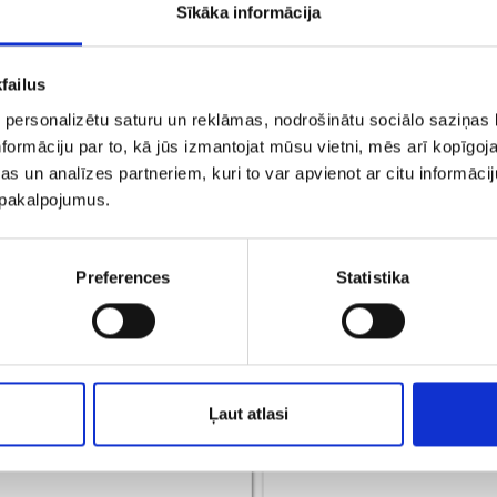
Sīkāka informācija
failus
 personalizētu saturu un reklāmas, nodrošinātu sociālo saziņas l
formāciju par to, kā jūs izmantojat mūsu vietni, mēs arī kopīgo
s un analīzes partneriem, kuri to var apvienot ar citu informācij
u pakalpojumus.
ерьги 145/5045
Серьги 148/5
Preferences
Statistika
€ 6.50
€ 7.50
ДОБАВИТЬ В КОРЗИНУ
ДОБАВИТЬ В КОРЗИН
Ļaut atlasi