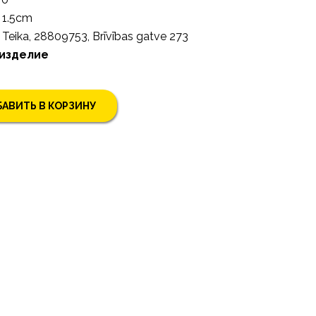
1.5cm
Teika, 28809753, Brīvības gatve 273
 изделие
АВИТЬ В КОРЗИНУ