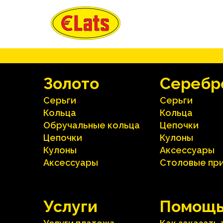
Зoлoтo
Серебр
Серьги
Серьги
Кольца
Кольца
Oбручальные кольца
Цепочки
Цепочки
Кулоны
Кулоны
Аксесcуары
Аксесcуары
Столовые пр
Услуги
Помощ