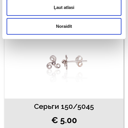
€ 5.50
Ļaut atlasi
ДОБАВИТЬ В КОРЗИНУ
Noraidīt
Серьги 150/5045
€ 5.00