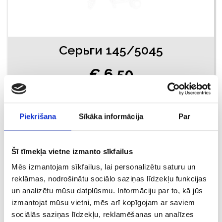
Серьги 145/5045
€ 6.50
ДОБАВИТЬ В КОРЗИНУ
Piekrišana
Sīkāka informācija
Par
Šī tīmekļa vietne izmanto sīkfailus
Mēs izmantojam sīkfailus, lai personalizētu saturu un
reklāmas, nodrošinātu sociālo saziņas līdzekļu funkcijas
un analizētu mūsu datplūsmu. Informāciju par to, kā jūs
izmantojat mūsu vietni, mēs arī kopīgojam ar saviem
sociālās saziņas līdzekļu, reklamēšanas un analīzes