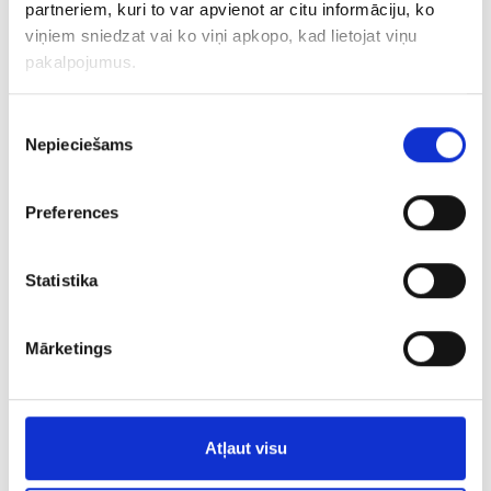
partneriem, kuri to var apvienot ar citu informāciju, ko
Серьги 148/5045
viņiem sniedzat vai ko viņi apkopo, kad lietojat viņu
pakalpojumus.
€ 7.50
Piekrišanas
Nepieciešams
izvēle
ДОБАВИТЬ В КОРЗИНУ
Preferences
Statistika
Mārketings
Серьги 149/5045
Atļaut visu