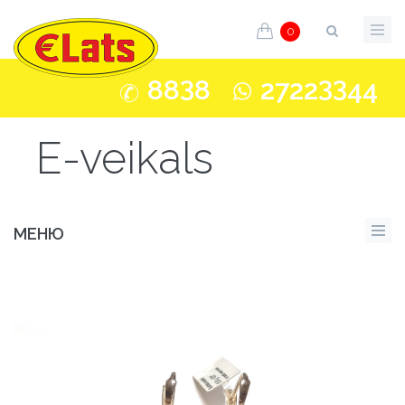
0
3
33
88
8
2722
44
E-veikals
МЕНЮ