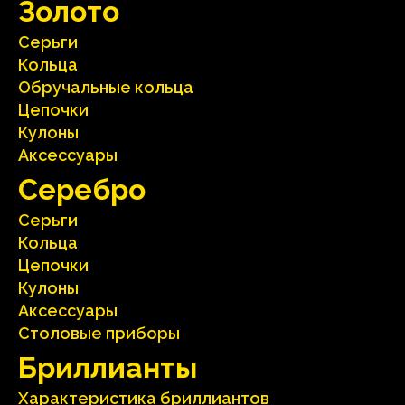
Зoлoтo
Серьги
Кольца
Oбручальные кольца
Цепочки
Кулоны
Аксесcуары
Серебрo
Серьги
Кольца
Цепочки
Кулоны
Аксесcуары
Столовые приборы
Бриллианты
Характеристика бриллиантoв