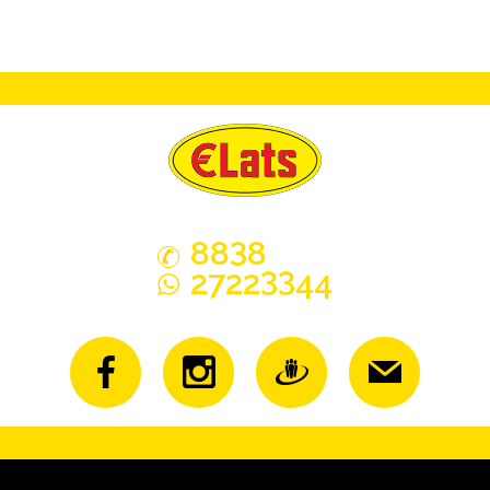
3
88
8
33
2722
44