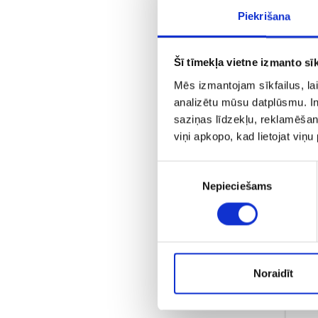
Piekrišana
Šī tīmekļa vietne izmanto sīk
Mēs izmantojam sīkfailus, lai
analizētu mūsu datplūsmu. In
saziņas līdzekļu, reklamēšana
viņi apkopo, kad lietojat viņ
Piekrišanas
С
Nepieciešams
izvēle
Noraidīt