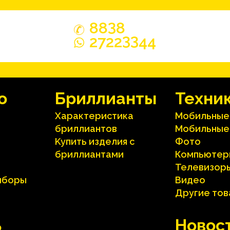
3
88
8
33
2722
44
o
Бриллианты
Техни
Характеристика
Мобильные
бриллиантoв
Мобильные
Kупить изделия c
Фото
бриллиантами
Компьютер
Телевизор
иборы
Видео
Другие то
ь
Hовос