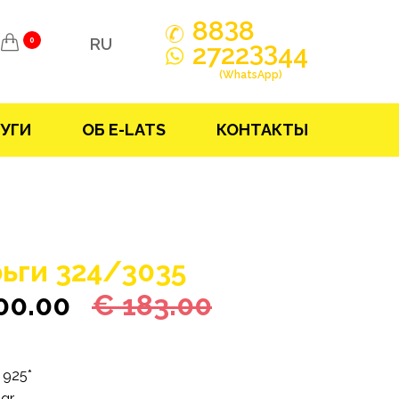
3
88
8
RU
0
33
2722
44
(WhatsApp)
УГИ
ОБ E-LATS
КОНТАКТЫ
ьги 324/3035
100.00
€ 183.00
925*
gr.