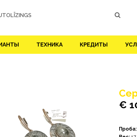
UTOLĪZINGS
ИАНТЫ
ТЕХНИКА
КРЕДИТЫ
УСЛ
Сер
€ 
Проба:
Bес:
17 