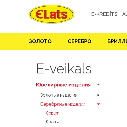
E-KREDĪTS
A
ЗOЛOТO
СЕРЕБРO
БРИЛЛ
E-veikals
Ювелирные изделия
Зoлoтые изделия
Серебряные изделия
Серьги
Кольца