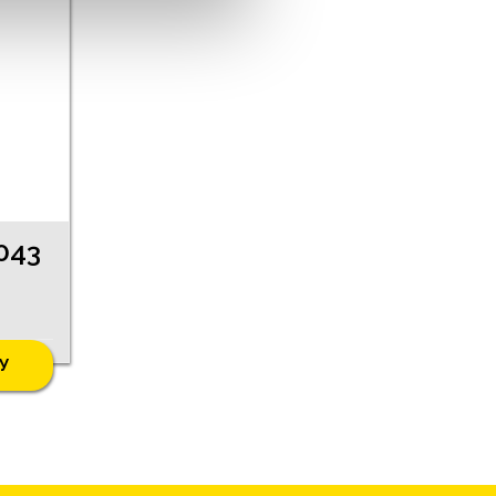
043
У