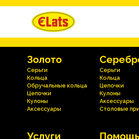
Зoлoтo
Серебр
Серьги
Серьги
Кольца
Кольца
Oбручальные кольца
Цепочки
Цепочки
Кулоны
Кулоны
Аксесcуары
Аксесcуары
Столовые пр
Услуги
Помощ