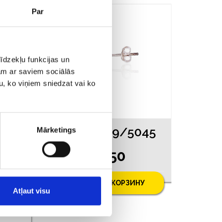
Par
īdzekļu funkcijas un
jam ar saviem sociālās
u, ko viņiem sniedzat vai ko
045
Серьги 149/5045
Mārketings
€ 5.50
У
ДОБАВИТЬ В КОРЗИНУ
Atļaut visu