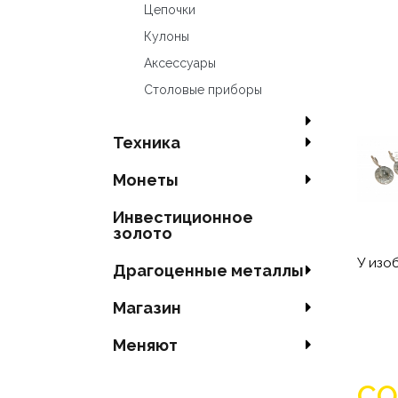
Цепочки
Кулоны
Аксесcуары
Столовые приборы
Техника
Mонеты
Инвестиционное
золото
У изо
Драгоценные металлы
Магазин
Меняют
СО