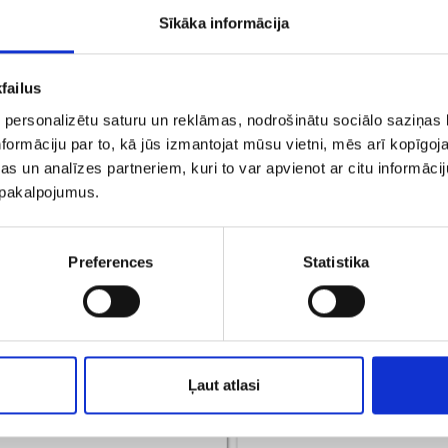
Sīkāka informācija
failus
 personalizētu saturu un reklāmas, nodrošinātu sociālo saziņas l
formāciju par to, kā jūs izmantojat mūsu vietni, mēs arī kopīgo
s un analīzes partneriem, kuri to var apvienot ar citu informācij
u pakalpojumus.
ерьги 145/5045
Серьги 148/5
Preferences
Statistika
€ 6.50
€ 7.50
ДОБАВИТЬ В КОРЗИНУ
ДОБАВИТЬ В КОРЗИН
Ļaut atlasi