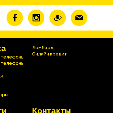
ка
Ломбард
Онлайн кредит
 телефоны
 телефоны
ы
ы
вары
ти
Контакты