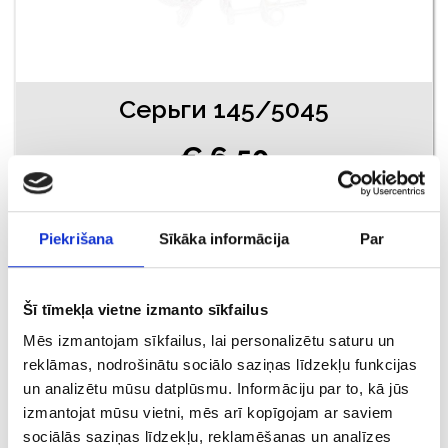
Серьги 145/5045
€ 6.50
ДОБАВИТЬ В КОРЗИНУ
Piekrišana
Sīkāka informācija
Par
Šī tīmekļa vietne izmanto sīkfailus
Mēs izmantojam sīkfailus, lai personalizētu saturu un
reklāmas, nodrošinātu sociālo saziņas līdzekļu funkcijas
un analizētu mūsu datplūsmu. Informāciju par to, kā jūs
izmantojat mūsu vietni, mēs arī kopīgojam ar saviem
sociālās saziņas līdzekļu, reklamēšanas un analīzes