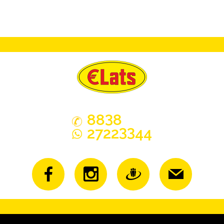
3
88
8
33
2722
44