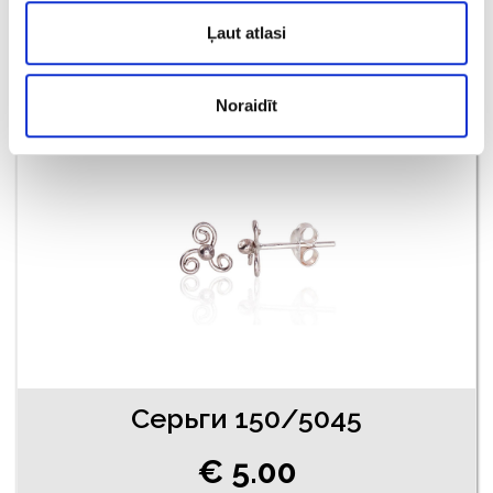
€ 5.50
Ļaut atlasi
ДОБАВИТЬ В КОРЗИНУ
Noraidīt
Серьги 150/5045
€ 5.00