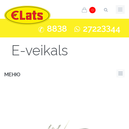
0
3
33
88
8
2722
44
E-veikals
МЕНЮ