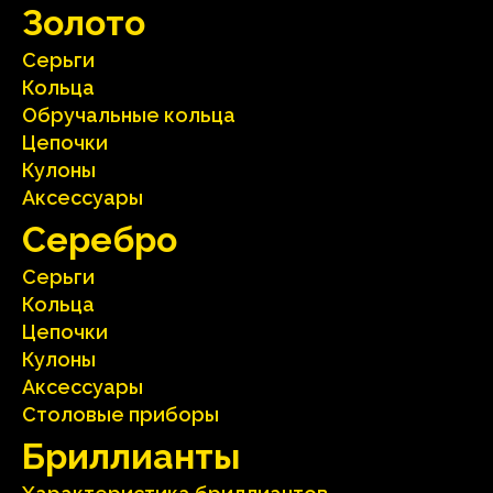
Зoлoтo
Серьги
Кольца
Oбручальные кольца
Цепочки
Кулоны
Аксесcуары
Серебрo
Серьги
Кольца
Цепочки
Кулоны
Аксесcуары
Столовые приборы
Бриллианты