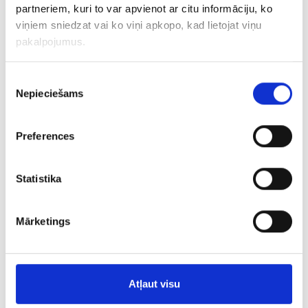
partneriem, kuri to var apvienot ar citu informāciju, ko
Серьги 148/5045
viņiem sniedzat vai ko viņi apkopo, kad lietojat viņu
pakalpojumus.
€ 7.50
Piekrišanas
Nepieciešams
izvēle
ДОБАВИТЬ В КОРЗИНУ
Preferences
Statistika
Mārketings
Серьги 149/5045
Atļaut visu