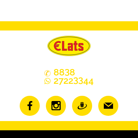
3
88
8
33
2722
44