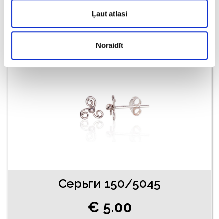
€ 5.50
Ļaut atlasi
ДОБАВИТЬ В КОРЗИНУ
Noraidīt
Серьги 150/5045
€ 5.00