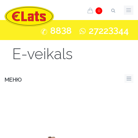
0
3
33
88
8
2722
44
E-veikals
МЕНЮ