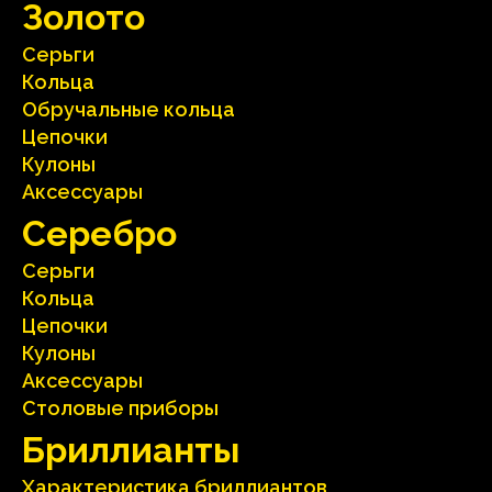
Зoлoтo
Серьги
Кольца
Oбручальные кольца
Цепочки
Кулоны
Аксесcуары
Серебрo
Серьги
Кольца
Цепочки
Кулоны
Аксесcуары
Столовые приборы
Бриллианты
Характеристика бриллиантoв