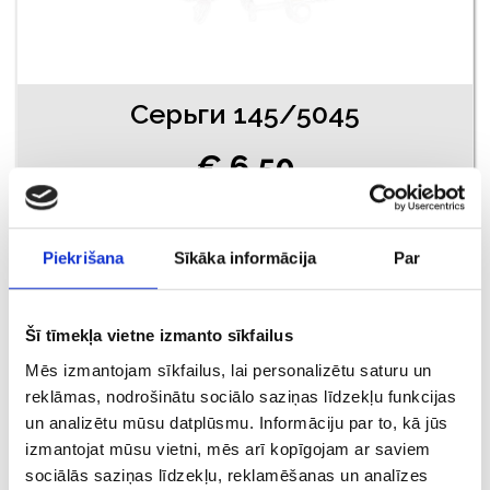
Серьги 145/5045
€ 6.50
ДОБАВИТЬ В КОРЗИНУ
Piekrišana
Sīkāka informācija
Par
Šī tīmekļa vietne izmanto sīkfailus
Mēs izmantojam sīkfailus, lai personalizētu saturu un
reklāmas, nodrošinātu sociālo saziņas līdzekļu funkcijas
un analizētu mūsu datplūsmu. Informāciju par to, kā jūs
izmantojat mūsu vietni, mēs arī kopīgojam ar saviem
sociālās saziņas līdzekļu, reklamēšanas un analīzes