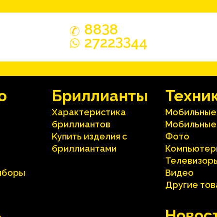
3
88
8
33
2722
44
o
Бриллианты
Техни
Характеристика
Мобильные
бриллиантoв
Мобильные
Kупить изделия c
Фото
бриллиантами
Компьютер
Телевизор
иборы
Видео
Другие то
ь
Hовос