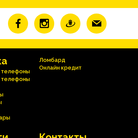
ка
Ломбард
Онлайн кредит
 телефоны
 телефоны
ы
ы
вары
ти
Контакты