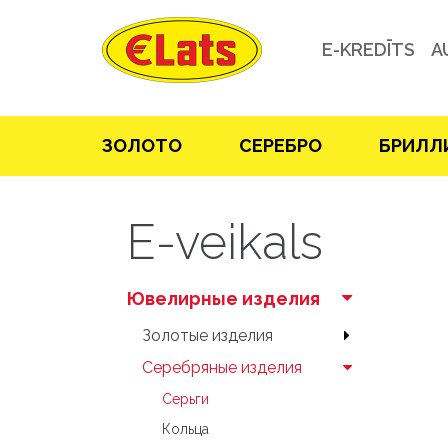
E-KREDĪTS
A
ЗOЛOТO
СЕРЕБРO
БРИЛЛ
E-veikals
Ювелирные изделия
Зoлoтые изделия
Серебряные изделия
Серьги
Кольца