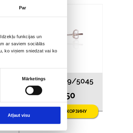
Par
īdzekļu funkcijas un
jam ar saviem sociālās
u, ko viņiem sniedzat vai ko
Mārketings
045
Серьги 149/5045
€ 5.50
У
ДОБАВИТЬ В КОРЗИНУ
Atļaut visu