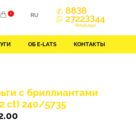
3
88
8
RU
0
33
2722
44
(WhatsApp)
УГИ
ОБ E-LATS
КОНТАКТЫ
ьги с бриллиантами
02 ct) 240/5735
2.00