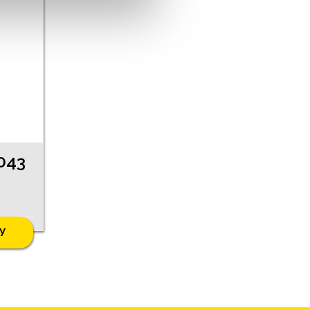
043
У