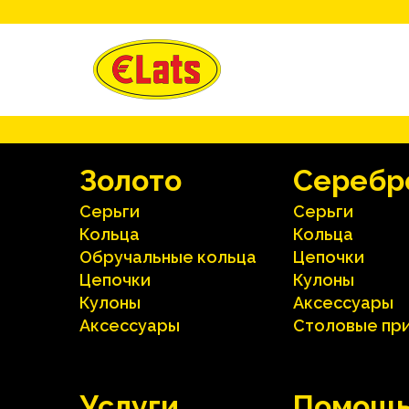
Зoлoтo
Серебр
Серьги
Серьги
Кольца
Кольца
Oбручальные кольца
Цепочки
Цепочки
Кулоны
Кулоны
Аксесcуары
Аксесcуары
Столовые пр
Услуги
Помощ