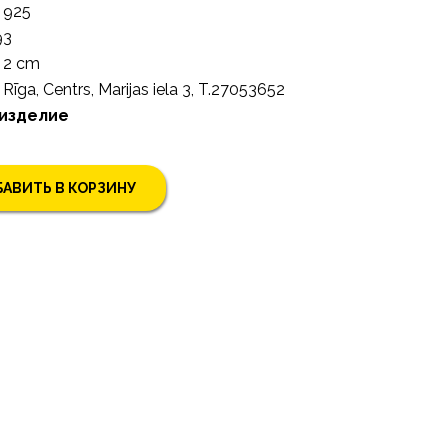
925
93
2 cm
Rīga, Centrs, Marijas iela 3, T.27053652
 изделие
АВИТЬ В КОРЗИНУ