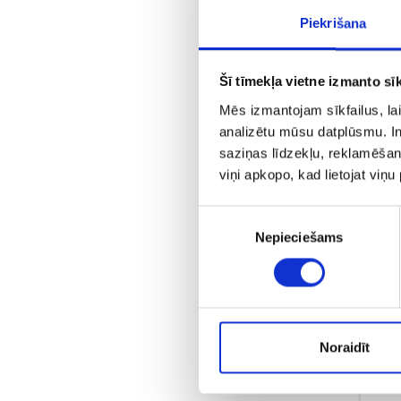
Piekrišana
Šī tīmekļa vietne izmanto sīk
Mēs izmantojam sīkfailus, lai
analizētu mūsu datplūsmu. In
saziņas līdzekļu, reklamēšana
viņi apkopo, kad lietojat viņ
Piekrišanas
Nepieciešams
С
izvēle
Noraidīt