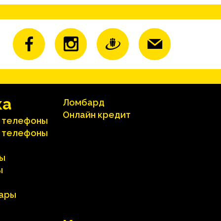
ка
Ломбард
Онлайн кредит
 телефоны
 телефоны
ы
ы
вары