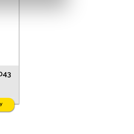
043
У