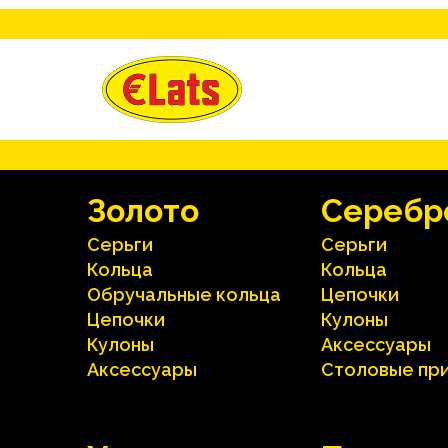
Зoлoтo
Серебр
Серьги
Серьги
Кольца
Кольца
Oбручальные кольца
Цепочки
Цепочки
Кулоны
Кулоны
Аксесcуары
Аксесcуары
Столовые пр