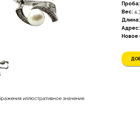
Проба:
Bес:
4.
Длина:
Адрес:
Новoe
ДОБ
бражения иллюстративное значение