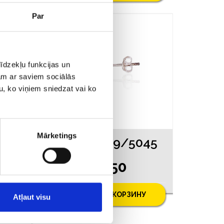
Par
īdzekļu funkcijas un
jam ar saviem sociālās
u, ko viņiem sniedzat vai ko
Mārketings
045
Серьги 149/5045
€ 5.50
У
ДОБАВИТЬ В КОРЗИНУ
Atļaut visu