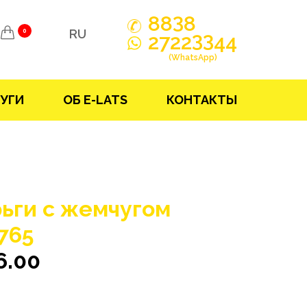
3
88
8
RU
0
33
2722
44
(WhatsApp)
УГИ
ОБ E-LATS
КОНТАКТЫ
ьги с жемчугом
765
6.00