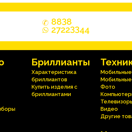
3
88
8
33
2722
44
o
Бриллианты
Техни
Характеристика
Мобильные
бриллиантoв
Мобильные
Kупить изделия c
Фото
бриллиантами
Компьютер
Телевизор
иборы
Видео
Другие то