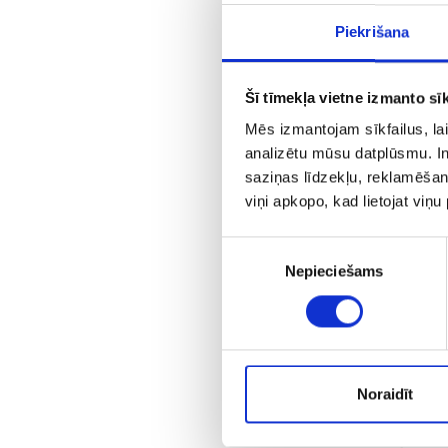
Piekrišana
Šī tīmekļa vietne izmanto sīk
Mēs izmantojam sīkfailus, lai
analizētu mūsu datplūsmu. In
saziņas līdzekļu, reklamēšana
viņi apkopo, kad lietojat viņ
Piekrišanas
Nepieciešams
izvēle
С
Noraidīt