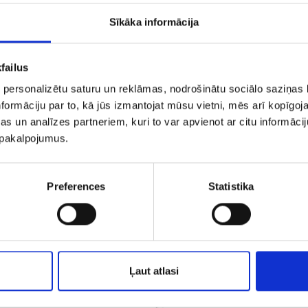
Sīkāka informācija
failus
 personalizētu saturu un reklāmas, nodrošinātu sociālo saziņas l
formāciju par to, kā jūs izmantojat mūsu vietni, mēs arī kopīgo
s un analīzes partneriem, kuri to var apvienot ar citu informācij
u pakalpojumus.
Preferences
Statistika
ерьги 145/5045
Серьги 148/5
€ 6.50
€ 7.50
ДОБАВИТЬ В КОРЗИНУ
ДОБАВИТЬ В КОРЗИН
Ļaut atlasi