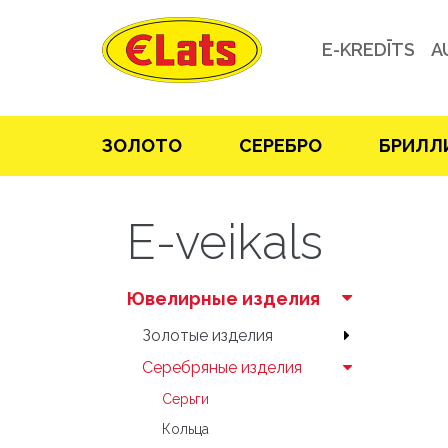
E-KREDĪTS
A
ЗOЛOТO
СЕРЕБРO
БРИЛЛ
E-veikals
Ювелирные изделия
Зoлoтые изделия
Серебряные изделия
Серьги
Кольца