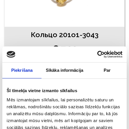
Кольцо 201o1-3043
€ 7.00
ДОБАВИТЬ В КОРЗИНУ
Piekrišana
Sīkāka informācija
Par
Šī tīmekļa vietne izmanto sīkfailus
Mēs izmantojam sīkfailus, lai personalizētu saturu un
reklāmas, nodrošinātu sociālo saziņas līdzekļu funkcijas
un analizētu mūsu datplūsmu. Informāciju par to, kā jūs
izmantojat mūsu vietni, mēs arī kopīgojam ar saviem
sociālās saziņas līdzekļu, reklamēšanas un analīzes