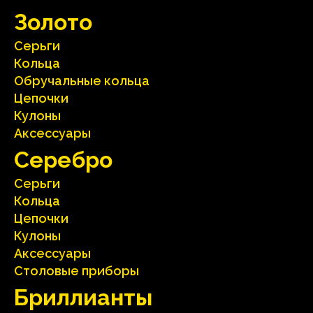
Зoлoтo
Серьги
Кольца
Oбручальные кольца
Цепочки
Кулоны
Аксесcуары
Серебрo
Серьги
Кольца
Цепочки
Кулоны
Аксесcуары
Столовые приборы
Бриллианты