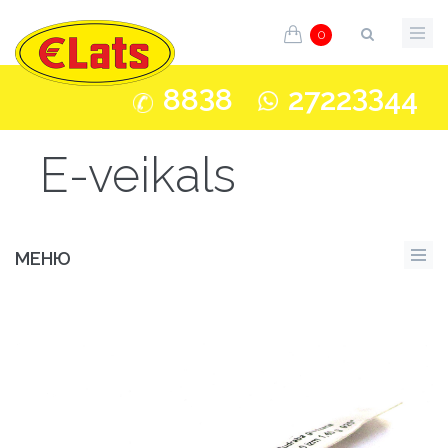
0
3
33
88
8
2722
44
E-veikals
МЕНЮ