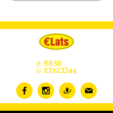
3
88
8
33
2722
44