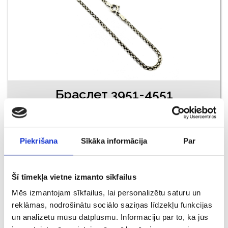
Браслет 3951-4551
€ 10.00
Piekrišana
Sīkāka informācija
Par
ДОБАВИТЬ В КОРЗИНУ
Šī tīmekļa vietne izmanto sīkfailus
Mēs izmantojam sīkfailus, lai personalizētu saturu un
reklāmas, nodrošinātu sociālo saziņas līdzekļu funkcijas
un analizētu mūsu datplūsmu. Informāciju par to, kā jūs