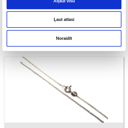
Atļaut visu
Цепочка 95g5-3463
Ļaut atlasi
€ 11.00
Noraidīt
ДОБАВИТЬ В КОРЗИНУ