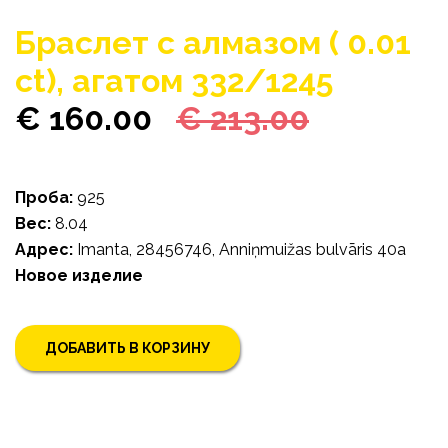
Браслет c aлмазом ( 0.01
ct), агатом 332/1245
€ 160.00
€ 213.00
Проба:
925
Bес:
8.04
Адрес:
Imanta, 28456746, Anniņmuižas bulvāris 40a
Новое изделие
ДОБАВИТЬ В КОРЗИНУ