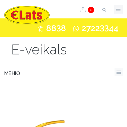
0
3
33
88
8
2722
44
E-veikals
МЕНЮ