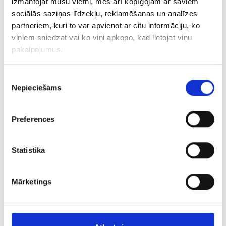
izmantojat mūsu vietni, mēs arī kopīgojam ar saviem
sociālās saziņas līdzekļu, reklamēšanas un analīzes
partneriem, kuri to var apvienot ar citu informāciju, ko
viņiem sniedzat vai ko viņi apkopo, kad lietojat viņu
pakalpojumus.
Цепочка 3373-3453
Piekrišanas
€ 8.00
Nepieciešams
izvēle
ДОБАВИТЬ В КОРЗИНУ
Preferences
Statistika
Mārketings